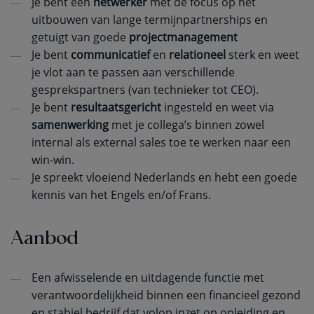
Je bent een
netwerker
met de focus op het
uitbouwen van lange termijnpartnerships en
getuigt van goede
projectmanagement
Je bent
communicatief
en
relationeel
sterk en weet
je vlot aan te passen aan verschillende
gesprekspartners (van technieker tot CEO).
Je bent
resultaatsgericht
ingesteld en weet via
samenwerking
met je collega’s binnen zowel
internal als external sales toe te werken naar een
win-win.
Je spreekt vloeiend Nederlands en hebt een goede
kennis van het Engels en/of Frans.
Aanbod
Een afwisselende en uitdagende functie met
verantwoordelijkheid binnen een financieel gezond
en stabiel bedrijf dat volop inzet op opleiding en