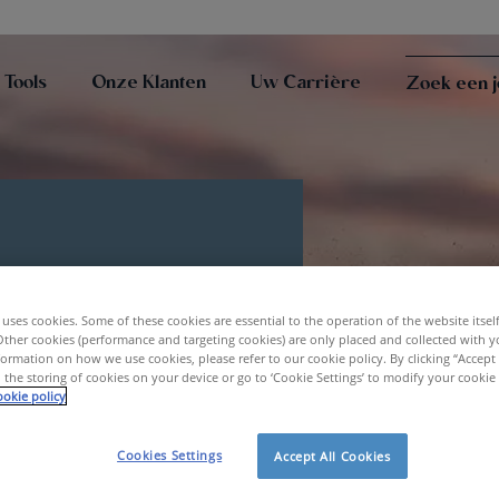
 Tools
Onze Klanten
Uw Carrière
Zoek een 
nd
uses cookies. Some of these cookies are essential to the operation of the website itsel
Other cookies (performance and targeting cookies) are only placed and collected with y
ormation on how we use cookies, please refer to our cookie policy. By clicking “Accept 
 the storing of cookies on your device or go to ‘Cookie Settings’ to modify your cookie
okie policy
Cookies Settings
Accept All Cookies