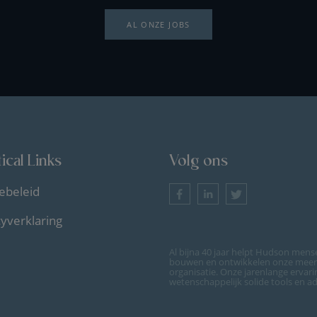
AL ONZE JOBS
ical Links
Volg ons
ebeleid
cyverklaring
Al bijna 40 jaar helpt Hudson mense
bouwen en ontwikkelen onze meer d
organisatie. Onze jarenlange ervar
wetenschappelijk solide tools en a