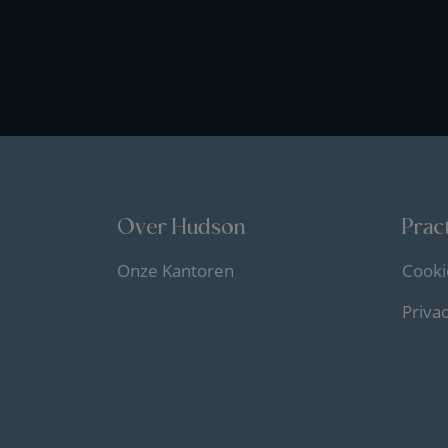
Over Hudson
Pract
Onze Kantoren
Cooki
Priva