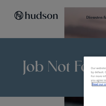
Diensten &
Job Not Fou
Our website 
by default. 
For more inf
you agree to
Read our co