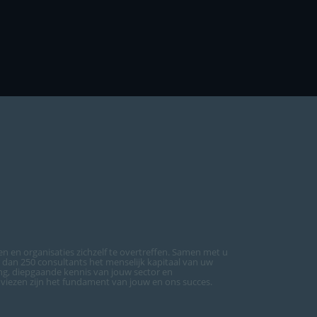
n en organisaties zichzelf te overtreffen. Samen met u
an 250 consultants het menselijk kapitaal van uw
ing, diepgaande kennis van jouw sector en
dviezen zijn het fundament van jouw en ons succes.