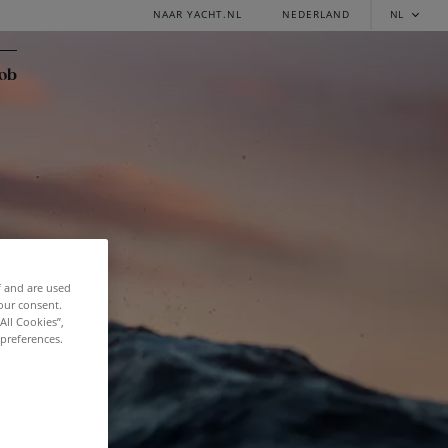
NAAR YACHT.NL
NEDERLAND
NL
job
f and are used
our consent.
All Cookies”,
 preferences.