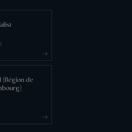
alist
0
l (Région de
mbourg)