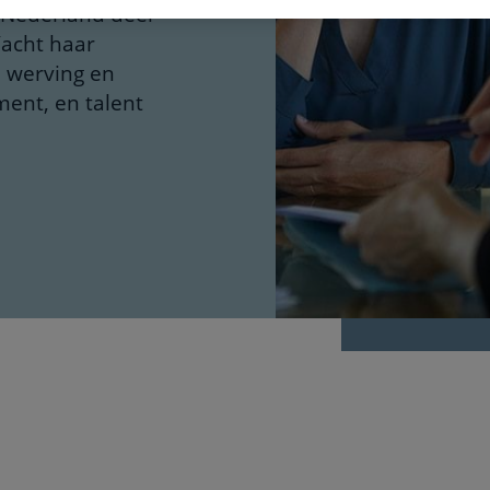
 Nederland deel
Yacht haar
n werving en
ment, en talent