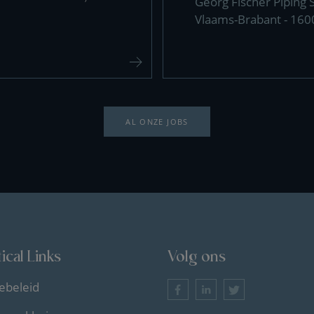
Georg Fischer Piping
Vlaams-Brabant - 160
AL ONZE JOBS
ical Links
Volg ons
ebeleid