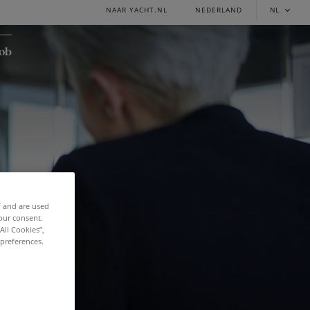
NAAR YACHT.NL
NEDERLAND
NL
job
f and are used
our consent.
All Cookies”,
 preferences.