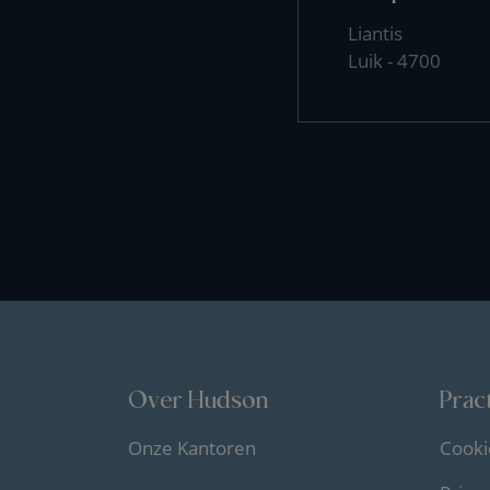
Liantis
Luik - 4700
Over Hudson
Pract
Onze Kantoren
Cooki