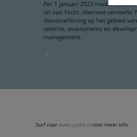
Per 1 januari 2023 maakt Hudson
uit van Yacht. Hiermee versterkt 
dienstverlening op het gebied va
selectie, assessments en develop
management.
Surf naar
www.yacht.nl
voor meer info.