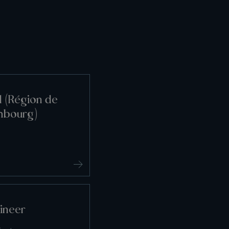
l (Région de
mbourg)
gineer