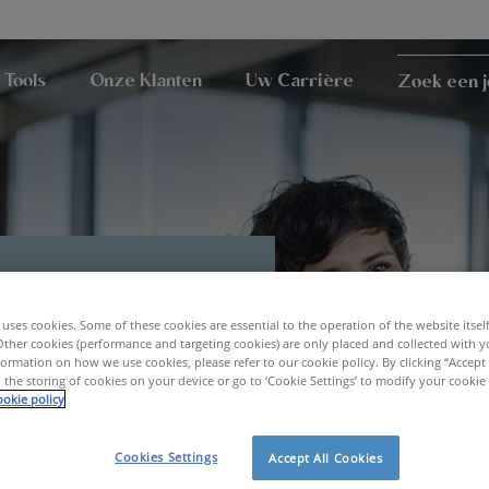
 Tools
Onze Klanten
Uw Carrière
Zoek een 
uses cookies. Some of these cookies are essential to the operation of the website itsel
Other cookies (performance and targeting cookies) are only placed and collected with y
ormation on how we use cookies, please refer to our cookie policy. By clicking “Accept 
 the storing of cookies on your device or go to ‘Cookie Settings’ to modify your cookie
okie policy
Cookies Settings
Accept All Cookies