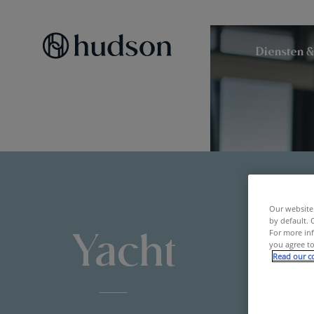
Diensten &
Our website 
by default. 
Yacht
For more inf
you agree to
Read our co