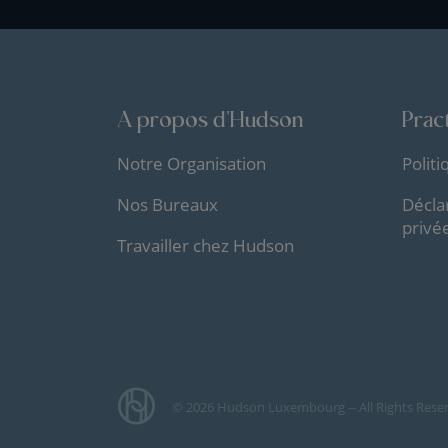
A propos d'Hudson
Pract
Notre Organisation
Polit
Nos Bureaux
Décla
privé
Travailler chez Hudson
© 2026 Hudson Luxembourg -- All Rights Rese