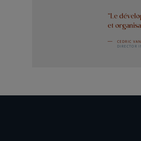
“Le dévelo
et organisa
CEDRIC VA
DIRECTOR 