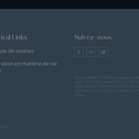
ical Links
Suivez-nous
ique de cookies
ration en matière de vie
e
Depuis bientôt 40 ans, Hudson aide 
vous, nos 250 consultants construi
organisation. Notre grande expérie
ainsi que nos outils et conseils sc
nôtre.
rved