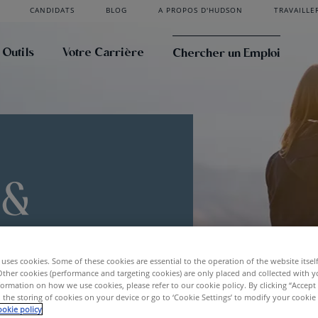
CANDIDATS
BLOG
A PROPOS D'HUDSON
TRAVAILLE
 Outils
Votre Carrière
Chercher un Emploi
 &
t
uses cookies. Some of these cookies are essential to the operation of the website itsel
Other cookies (performance and targeting cookies) are only placed and collected with y
ormation on how we use cookies, please refer to our cookie policy. By clicking “Accept 
 the storing of cookies on your device or go to ‘Cookie Settings’ to modify your cookie
okie policy