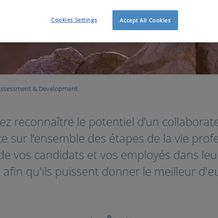
Cookies Settings
Accept All Cookies
ssessment & Development
z reconnaître le potentiel d’un collaborat
ce sur l’ensemble des étapes de la vie pro
ide vos candidats et vos employés dans le
 afin qu'ils puissent donner le meilleur d