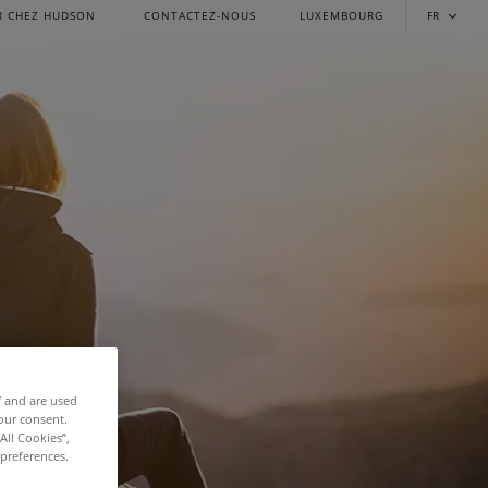
R CHEZ HUDSON
CONTACTEZ-NOUS
LUXEMBOURG
FR
f and are used
our consent.
All Cookies”,
 preferences.