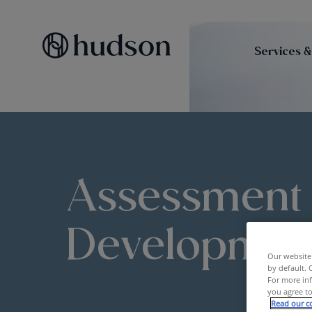
Services &
Assessment
Developmen
Our website 
by default. 
For more inf
you agree to
Read our co