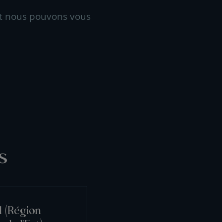
t nous pouvons vous
s
l (Région