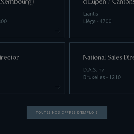
uxembourg)
d'Eupen / Cantons
Liantis
800
Liège - 4700
irector
National Sales Dir
D.A.S. nv
Bruxelles - 1210
TOUTES NOS OFFRES D'EMPLOIS