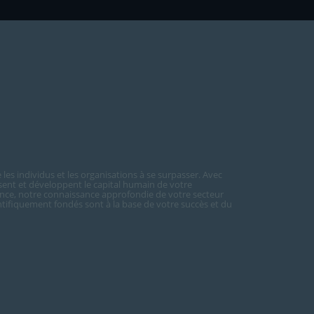
les individus et les organisations à se surpasser. Avec
sent et développent le capital humain de votre
nce, notre connaissance approfondie de votre secteur
ientifiquement fondés sont à la base de votre succès et du