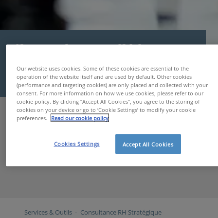
Consultance RH
Stratégique
Our website uses cookies. Some of these cookies are essential to the
operation of the website itself and are used by default. Other cookies
(performance and targeting cookies) are only placed and collected with your
consent. For more information on how we use cookies, please refer to our
Les entreprises qui mettent en œuvre une stratégie
cookie policy. By clicking “Accept All Cookies”, you agree to the storing of
cookies on your device or go to ‘Cookie Settings’ to modify your cookie
RH ne se limitent pas à un concept stratégique, elles
preferences.
Read our cookie policy
recherchent également une stratégie qui s’inscrive
au sein de la stratégie organisationnelle générale et
Cookies Settings
Accept All Cookies
qui vise une gestion de la rémunération, des talents
et des transformations adaptée.
Services & Outils
Consultance RH Stratégique