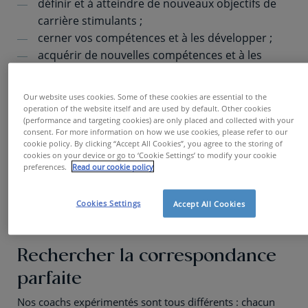
définir et à atteindre de nouveaux objectifs de
carrière stimulants ;
cerner vos compétences et à les développer ;
acquérir de nouvelles compétences et à les
appliquer avec succès ;
accroître l’agilité des individus et des équipes ;
Our website uses cookies. Some of these cookies are essential to the
gérer les conflits ou les tensions au sein d’un
operation of the website itself and are used by default. Other cookies
(performance and targeting cookies) are only placed and collected with your
groupe ;
consent. For more information on how we use cookies, please refer to our
mieux fonctionner en équipe et à obtenir de
cookie policy. By clicking “Accept All Cookies”, you agree to the storing of
cookies on your device or go to ‘Cookie Settings’ to modify your cookie
meilleurs résultats ;
preferences.
Read our cookie policy
optimiser vos capacités de gestion ;
élaborer et à parcourir des trajets de
Cookies Settings
Accept All Cookies
développement ;
apporter les adaptations nécessaires.
Rechercher la correspondance
parfaite
Nos coachs expérimentés sont tous différents : chacun