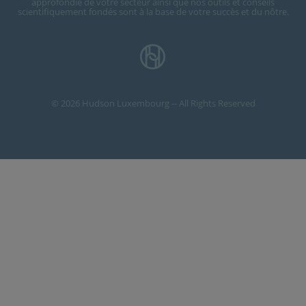
approfondie de votre secteur ainsi que nos outils et conseils
scientifiquement fondés sont à la base de votre succès et du nôtre.
© 2026 Hudson Luxembourg -- All Rights Reserved