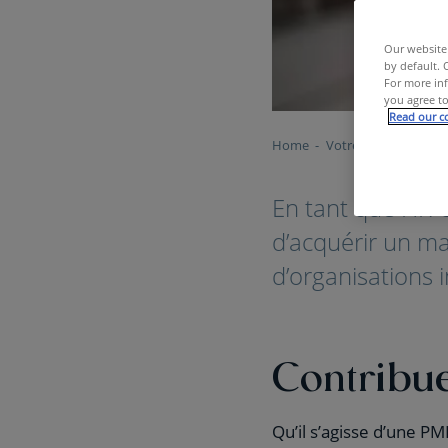
Our website 
by default. 
For more inf
you agree to
Read our co
Home
Votre Carrière
Con
En tant que HR O
d’acquérir un m
d’organisations 
Contribuer
Qu’il s’agisse d’une P