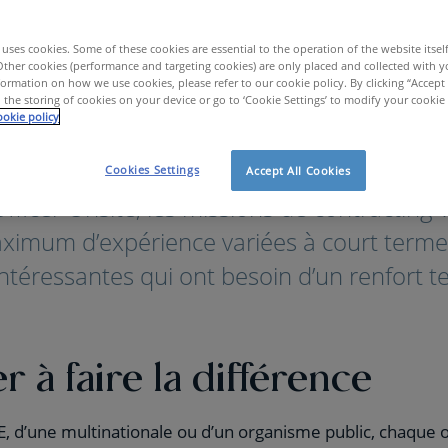
uses cookies. Some of these cookies are essential to the operation of the website itsel
Other cookies (performance and targeting cookies) are only placed and collected with y
ormation on how we use cookies, please refer to our cookie policy. By clicking “Accept 
 the storing of cookies on your device or go to ‘Cookie Settings’ to modify your cookie
okie policy
tracting
Cookies Settings
Accept All Cookies
fficer Onsite, les missions de contracting
aximum d’expérience variées à court term
intéressantes qui ont besoin d’un renfort 
 à faire la différence
ME, d’une multinationale ou d’un organisme public, chaque o