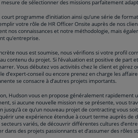
mesure de sélectionner des missions parfaitement adapté
 court programme d’initiation ainsi qu’une série de form
emplir votre rôle de HR Officer Onsite auprès de nos clie
nt nos connaissances et notre méthodologie, mais égalem
nt qu’entreprise.
crète nous est soumise, nous vérifions si votre profil co
u contenu du projet. Si l’évaluation est positive de part et 
arrer. Vous débutez vos activités chez le client et gérez
le d’expert-conseil ou encore prenez en charge les affai
nente se consacre à d’autres projets importants.
ssion, Hudson vous en propose généralement rapidement u
ment, si aucune nouvelle mission ne se présente, vous tra
 jusqu’à ce qu’un nouveau projet de contracting vous soit
acquérir une expérience étendue à court terme auprès de d
 secteurs variés, de découvrir différentes cultures d’ent
er dans des projets passionnants et d’assumer des rôles s