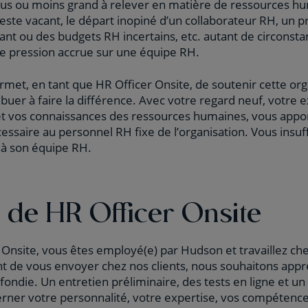
plus ou moins grand à relever en matière de ressources h
este vacant, le départ inopiné d’un collaborateur RH, un p
nt ou des budgets RH incertains, etc. autant de circonst
 pression accrue sur une équipe RH.
rmet, en tant que HR Officer Onsite, de soutenir cette org
ibuer à faire la différence. Avec votre regard neuf, votre 
et vos connaissances des ressources humaines, vous appor
ssaire au personnel RH fixe de l’organisation. Vous insuff
t à son équipe RH.
e de HR Officer Onsite
 Onsite, vous êtes employé(e) par Hudson et travaillez che
nt de vous envoyer chez nos clients, nous souhaitons app
ondie. Un entretien préliminaire, des tests en ligne et u
rner votre personnalité, votre expertise, vos compétence