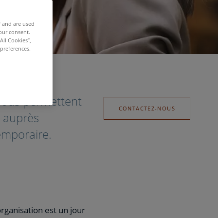
f and are used
our consent.
All Cookies”,
 preferences.
 vous permettent
CONTACTEZ-NOUS
e auprès
temporaire.
rganisation est un jour