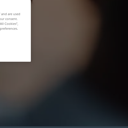
f and are used
our consent.
All Cookies”,
 preferences.