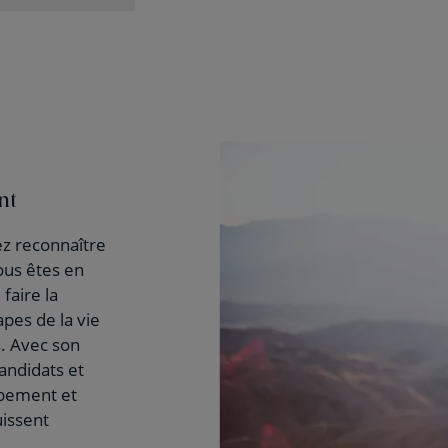
nt
z reconnaître
vous êtes en
faire la
pes de la vie
. Avec son
andidats et
ppement et
uissent
.