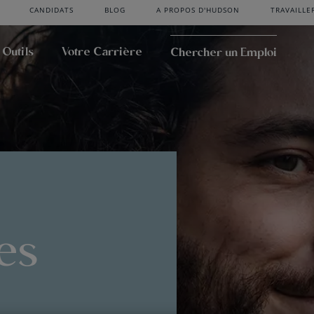
CANDIDATS
BLOG
A PROPOS D'HUDSON
TRAVAILLE
 Outils
Votre Carrière
Chercher un Emploi
es