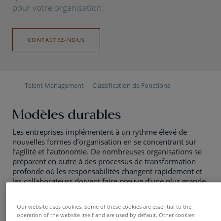
pour votre organisation.
CONTACTEZ-NOUS
Talent Management
Classification de Fonctions
Modèles durables
Les entreprises implémentent à un rythme élevé de
nouvelles formes d’organisation en se concentrant sur
l’agilité et l’autonomie. De nombreuses organisations se
préparent en outre à des processus de transformation
profonde où les responsabilités changent rapidement et
les collaborateurs doivent faire preuve d’une plus grande
flexibilité. Ces nouvelles organisations de travail
requièrent souvent un cadre clair de fonctions génériques
Our website uses cookies. Some of these cookies are essential to the
et de familles de fonctions pour chaque niveau.
operation of the website itself and are used by default. Other cookies