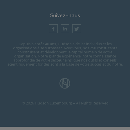
Suivez-nous
Depuis bientôt 40 ans, Hudson aide les individus et les
organisations à se surpasser. Avec vous, nos 250 consultants
construisent et développent le capital humain de votre
organisation. Notre grande expérience, notre connaissance
approfondie de votre secteur ainsi que nos outils et conseils
scientifiquement fondés sont à la base de votre succès et du nôtre.
© 2026 Hudson Luxembourg -- All Rights Reserved