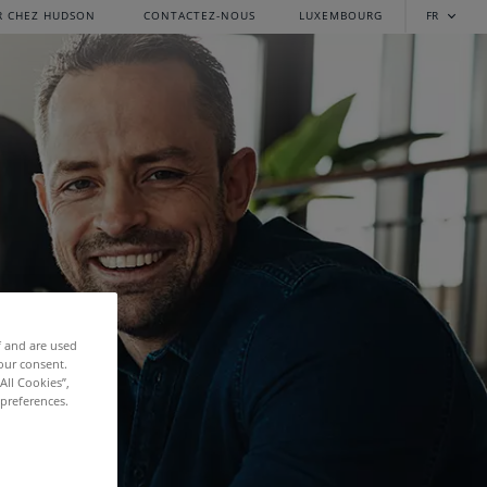
R CHEZ HUDSON
CONTACTEZ-NOUS
LUXEMBOURG
FR
f and are used
our consent.
All Cookies”,
 preferences.