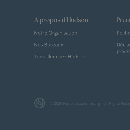
A propos d'Hudson
Pract
Notre Organisation
Polit
Nos Bureaux
Décla
privé
Travailler chez Hudson
© 2026 Hudson Luxembourg -- All Rights Rese