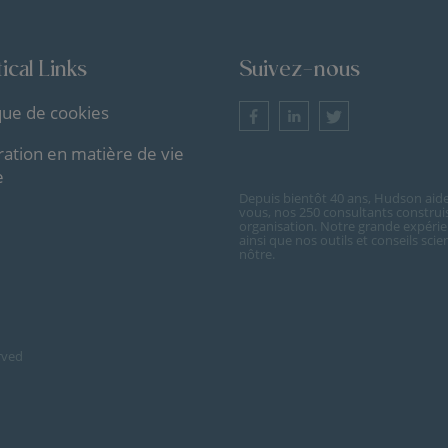
ical Links
Suivez-nous
ique de cookies
ration en matière de vie
e
Depuis bientôt 40 ans, Hudson aide 
vous, nos 250 consultants construi
organisation. Notre grande expérie
ainsi que nos outils et conseils sc
nôtre.
rved