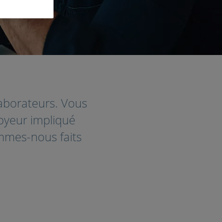
aborateurs. Vous
oyeur impliqué
ommes-nous faits