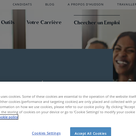
CANDIDATS
BLOG
A PROPOS D'HUDSON
TRAVAILLE
 Outils
Votre Carrière
Chercher un Emploi
vacants
uses cookies. Some of these cookies are essential to the operation of the website itsel
Other cookies (performance and targeting cookies) are only placed and collected with y
ormation on how we use cookies, please refer to our cookie policy. By clicking “Accept 
 the storing of cookies on your device or go to ‘Cookie Settings’ to modify your cookie
okie policy
Cookies Settings
Accept All Cookies