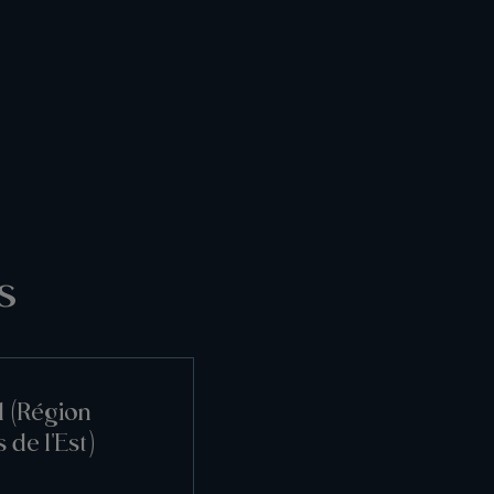
s
l (Région
 de l'Est)