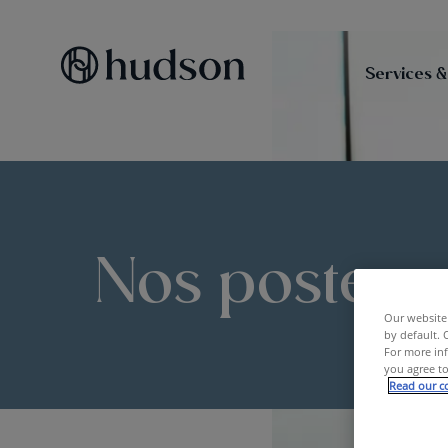
Services &
Nos postes 
Our website 
by default. 
For more inf
you agree to
Read our co