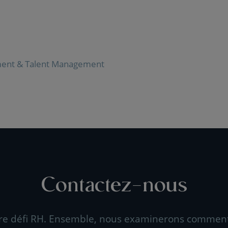
ment & Talent Management
Contactez-nous
re défi RH. Ensemble, nous examinerons commen