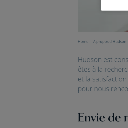
Home
A propos d'Hudson
Hudson est cons
êtes à la recher
et la satisfacti
pour nous rencon
Envie de 