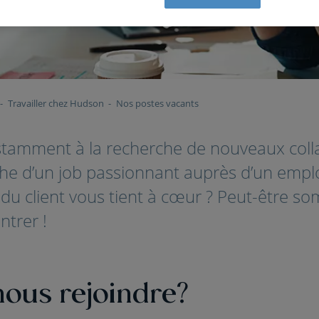
Travailler chez Hudson
Nos postes vacants
tamment à la recherche de nouveaux coll
che d’un job passionnant auprès d’un empl
on du client vous tient à cœur ? Peut-être s
trer !
nous rejoindre?