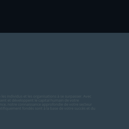
les individus et les organisations à se surpasser. Avec
sent et développent le capital humain de votre
nce, notre connaissance approfondie de votre secteur
ientifiquement fondés sont à la base de votre succès et du