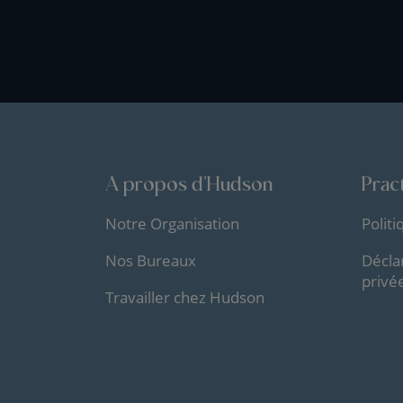
A propos d'Hudson
Pract
Notre Organisation
Polit
Nos Bureaux
Décla
privé
Travailler chez Hudson