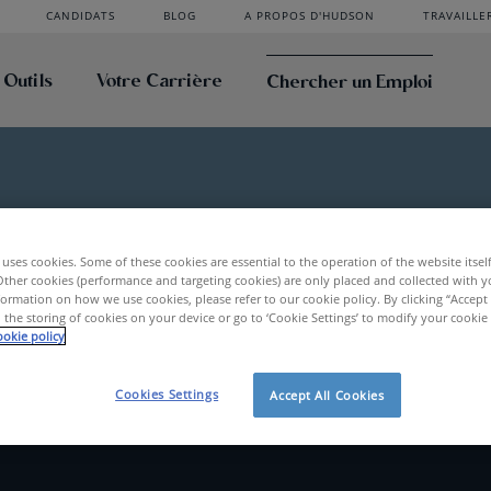
CANDIDATS
BLOG
A PROPOS D'HUDSON
TRAVAILLE
 Outils
Votre Carrière
Chercher un Emploi
uses cookies. Some of these cookies are essential to the operation of the website itsel
Other cookies (performance and targeting cookies) are only placed and collected with y
ormation on how we use cookies, please refer to our cookie policy. By clicking “Accept 
 the storing of cookies on your device or go to ‘Cookie Settings’ to modify your cookie
okie policy
Cookies Settings
Accept All Cookies