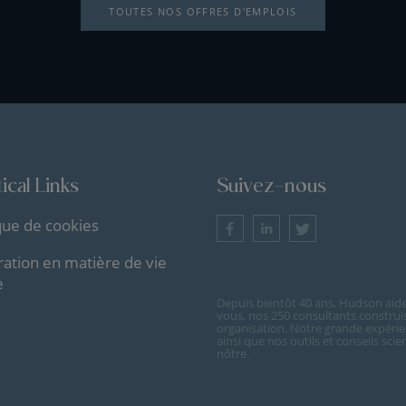
TOUTES NOS OFFRES D'EMPLOIS
ical Links
Suivez-nous
ique de cookies
ration en matière de vie
e
Depuis bientôt 40 ans, Hudson aide 
vous, nos 250 consultants construi
organisation. Notre grande expérie
ainsi que nos outils et conseils sc
nôtre.