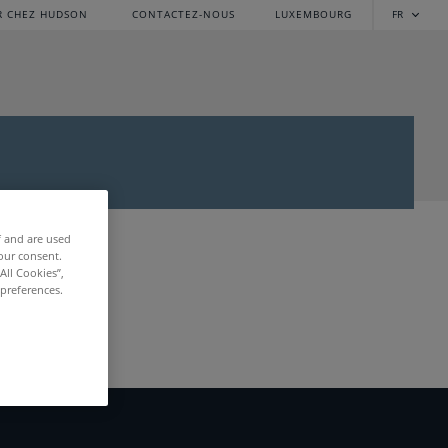
R CHEZ HUDSON
CONTACTEZ-NOUS
LUXEMBOURG
FR
f and are used
our consent.
All Cookies”,
 preferences.