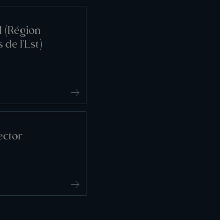
l (Région
 de l'Est)
ector