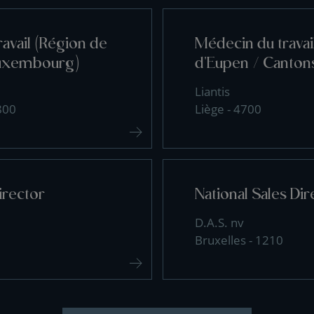
avail (Région de
Médecin du travai
uxembourg)
d'Eupen / Cantons
Liantis
800
Liège - 4700
irector
National Sales Dir
D.A.S. nv
Bruxelles - 1210