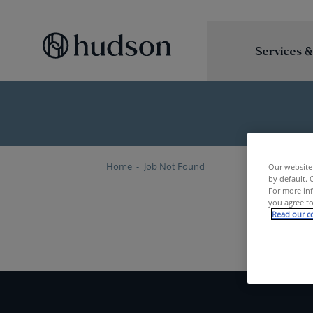
Services &
Home
Job Not Found
Our website 
by default. 
For more inf
you agree to
Read our co