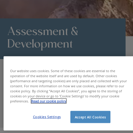
Assessment &
Development
Van zodra u het potentieel van een medewerker
herkent, kunt u als werkgever tijdens de hele
Our website uses cookies. Some of these cookies are essential to the
employee lifecycle mee het verschil maken. Met
operation of the website itself and are used by default. Other cookies
(performance and targeting cookies) are only placed and collected with your
actieve ondersteuning begeleidt Hudson uw
consent. For more information on how we use cookies, please refer to our
kandidaten en medewerkers doorheen hun
cookie policy. By clicking “Accept All Cookies”, you agree to the storing of
ontwikkeling en groei, zodat zij het beste van zichzelf
cookies on your device or go to ‘Cookie Settings’ to modify your cookie
preferences.
Read our cookie policy
kunnen geven.
Cookies Settings
Accept All Cookies