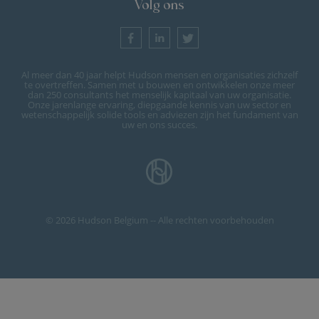
Volg ons
Al meer dan 40 jaar helpt Hudson mensen en organisaties zichzelf
te overtreffen. Samen met u bouwen en ontwikkelen onze meer
dan 250 consultants het menselijk kapitaal van uw organisatie.
Onze jarenlange ervaring, diepgaande kennis van uw sector en
wetenschappelijk solide tools en adviezen zijn het fundament van
uw en ons succes.
© 2026 Hudson Belgium -- Alle rechten voorbehouden