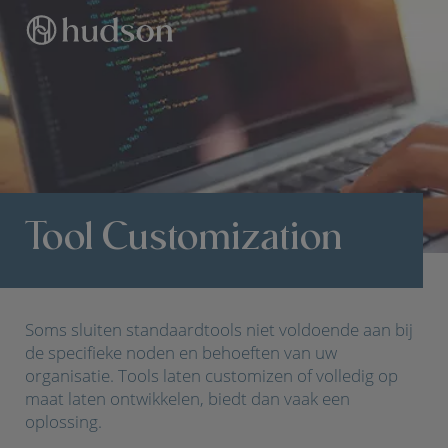
Tool Customization
Soms sluiten standaardtools niet voldoende aan bij
de specifieke noden en behoeften van uw
organisatie. Tools laten customizen of volledig op
maat laten ontwikkelen, biedt dan vaak een
oplossing.