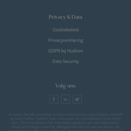
Privacy & Data
Cookiebeleid
Privacyverklaring
GDPR bij Hudson
Data Security
Volg ons
Al meer dan 40 jaar helpt Hudson mensen en organisaties zichzelf
te overtreffen. Samen met u bouwen en ontwikkelen onze meer
dan 250 consultants het menselijk kapitaal van uw organisatie.
Onze jarenlange ervaring, diepgaande kennis van uw sector en
wetenschappelijk solide tools en adviezen zijn het fundament van