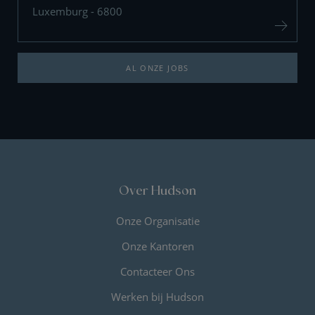
Luxemburg - 6800
AL ONZE JOBS
Over Hudson
Onze Organisatie
Onze Kantoren
Contacteer Ons
Werken bij Hudson