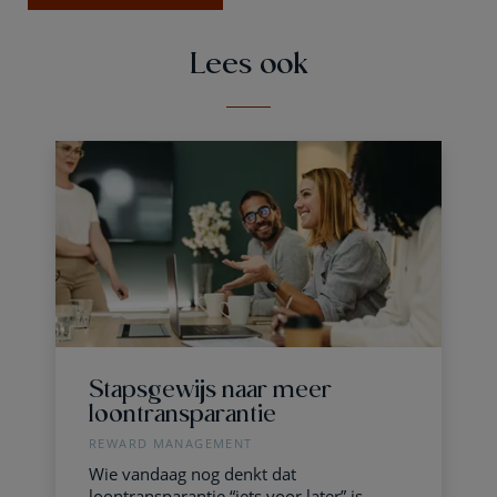
Lees ook
Stapsgewijs naar meer
loontransparantie
REWARD MANAGEMENT
Wie vandaag nog denkt dat
loontransparantie “iets voor later” is,