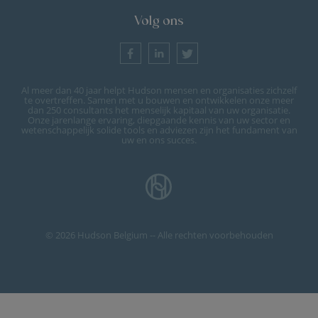
Volg ons
Al meer dan 40 jaar helpt Hudson mensen en organisaties zichzelf
te overtreffen. Samen met u bouwen en ontwikkelen onze meer
dan 250 consultants het menselijk kapitaal van uw organisatie.
Onze jarenlange ervaring, diepgaande kennis van uw sector en
wetenschappelijk solide tools en adviezen zijn het fundament van
uw en ons succes.
© 2026 Hudson Belgium -- Alle rechten voorbehouden