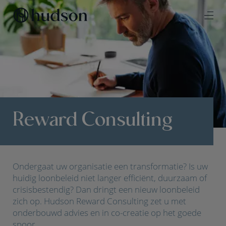
Reward Consulting
Ondergaat uw organisatie een transformatie? Is uw
huidig loonbeleid niet langer efficiënt, duurzaam of
crisisbestendig? Dan dringt een nieuw loonbeleid
zich op. Hudson Reward Consulting zet u met
onderbouwd advies en in co-creatie op het goede
spoor.