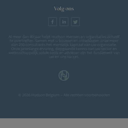
Volg ons
Al meer dan 40 jaar helpt Hudson mensen en organisaties zichzelf
te overtreffen. Samen met u bouwen en ontwikkelen onze meer
dan 250 consultants het menselijk kapitaal van uw organisatie.
Onze jarenlange ervaring, diepgaande kennis van uw sector en
wetenschappelijk solide tools en adviezen zijn het fundament van
uw en ons succes.
© 2026 Hudson Belgium -- Alle rechten voorbehouden