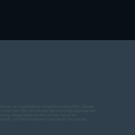
ensen en organisaties zichzelf te overtreffen. Samen
meer dan 250 consultants het menselijk kapitaal van
varing, diepgaande kennis van uw sector en
dviezen zijn het fundament van uw en ons succes.