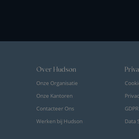
Over Hudson
Priv
Onze Organisatie
Cooki
Onze Kantoren
Priva
Contacteer Ons
GDPR 
Werken bij Hudson
Data 