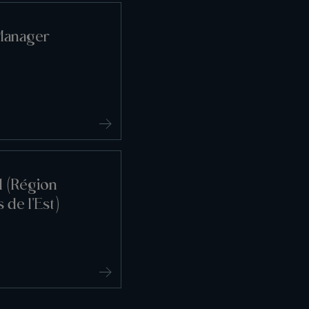
Manager
l (Région
 de l'Est)