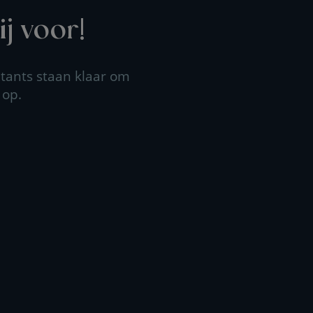
j voor!
tants staan klaar om
 op.