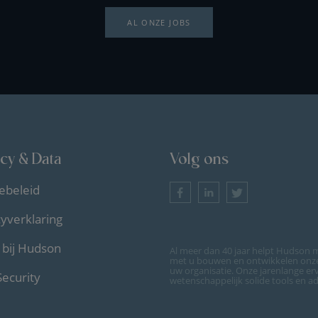
AL ONZE JOBS
acy & Data
Volg ons
ebeleid
cyverklaring
bij Hudson
Al meer dan 40 jaar helpt Hudson m
met u bouwen en ontwikkelen onze 
uw organisatie. Onze jarenlange er
Security
wetenschappelijk solide tools en a