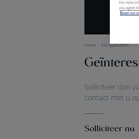
For more inf
you agree to
Read our co
Home
Job Application
Geïnteres
Solliciteer dan 
contact met u op
Solliciteer nu