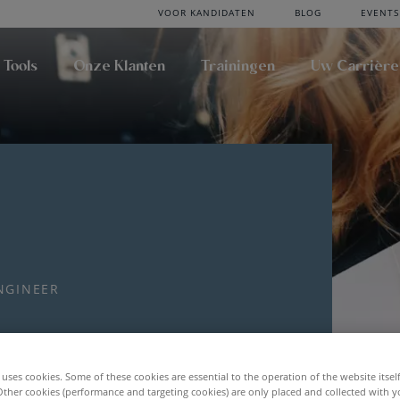
VOOR KANDIDATEN
BLOG
EVENTS
 Tools
Onze Klanten
Trainingen
Uw Carrière
NGINEER
uses cookies. Some of these cookies are essential to the operation of the website itsel
Other cookies (performance and targeting cookies) are only placed and collected with y