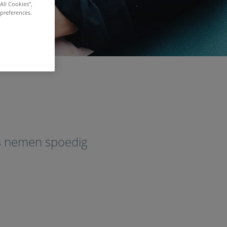
All Cookies”,
 preferences.
ts nemen spoedig