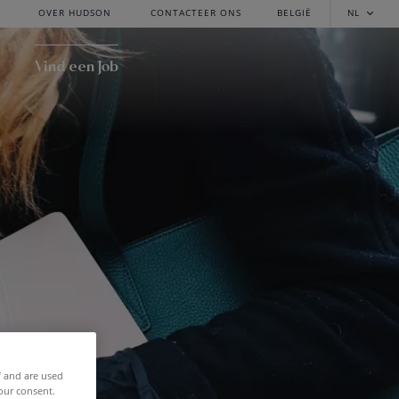
OVER HUDSON
CONTACTEER ONS
BELGIË
NL
Vind een Job
f and are used
our consent.