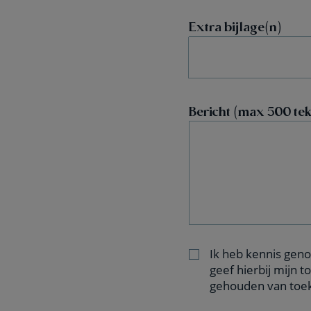
Extra bijlage(n)
Bericht (max 500 te
Ik heb kennis ge
geef hierbij mijn
gehouden van toeko