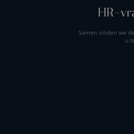
HR-vra
Samen vinden we de 
u t