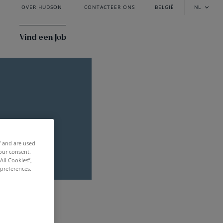
OVER HUDSON
CONTACTEER ONS
BELGIË
NL
Vind een Job
f and are used
our consent.
All Cookies”,
 preferences.