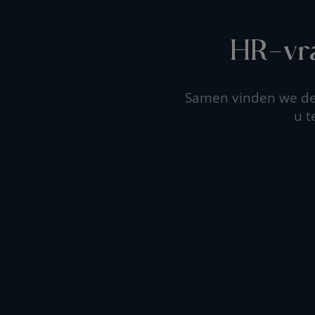
HR-vra
Samen vinden we de 
u t