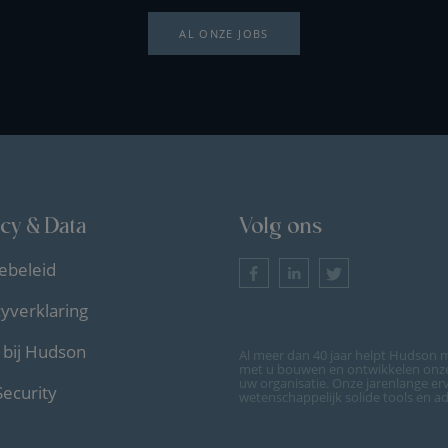
AL ONZE JOBS
acy & Data
Volg ons
ebeleid
cyverklaring
bij Hudson
Al meer dan 40 jaar helpt Hudson m
met u bouwen en ontwikkelen onze 
uw organisatie. Onze jarenlange er
Security
wetenschappelijk solide tools en a