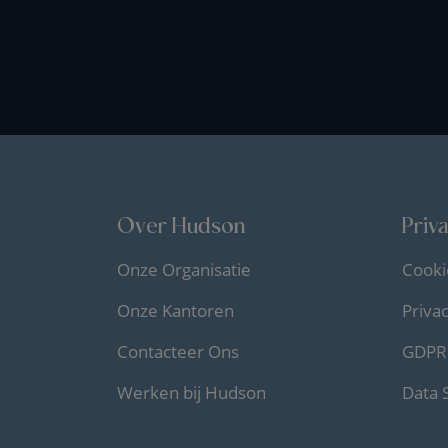
Over Hudson
Priv
Onze Organisatie
Cooki
Onze Kantoren
Priva
Contacteer Ons
GDPR 
Werken bij Hudson
Data 