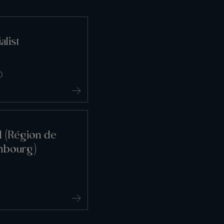
alist
0
l (Région de
mbourg)