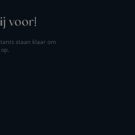
j voor!
tants staan klaar om
 op.