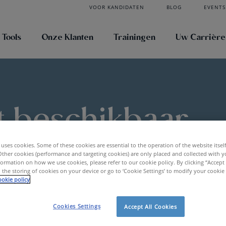
VOOR KANDIDATEN
BLOG
EVENTS
 Tools
Onze Klanten
Trainingen
Uw Carrière
t beschikbaar
uses cookies. Some of these cookies are essential to the operation of the website itsel
Other cookies (performance and targeting cookies) are only placed and collected with y
ormation on how we use cookies, please refer to our cookie policy. By clicking “Accept 
 the storing of cookies on your device or go to ‘Cookie Settings’ to modify your cookie
okie policy
ikbaar
Cookies Settings
Accept All Cookies