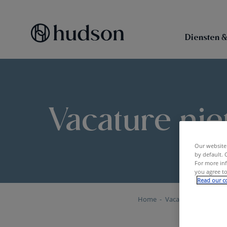
Diensten &
Vacature nie
Our website 
by default. 
For more inf
you agree to
Read our co
Home
Vacature niet besch