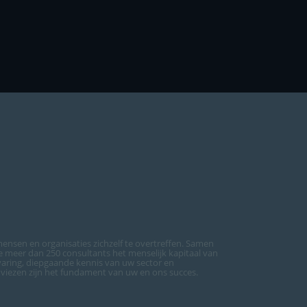
ensen en organisaties zichzelf te overtreffen. Samen
meer dan 250 consultants het menselijk kapitaal van
varing, diepgaande kennis van uw sector en
dviezen zijn het fundament van uw en ons succes.