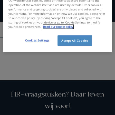
Our website uses cookies. Some of these cookies are essential to the
operation of the website itself and are used by default. Other cookies
(performance and targeting cookies) are only placed and collected with
your consent. For more information on how we use cookies, please refer
to our cookie policy. By clicking “Accept All Cookies”, you agree to the
storing of cookies on your device or go to ‘Cookie Settings’ to modify
your cookie preferences.
Read our cookie policy
Spontaan solliciteren
Cookies Settings
Accept All Cookies
Zoeken....
HR-vraagstukken? Daar leven
wij voor!