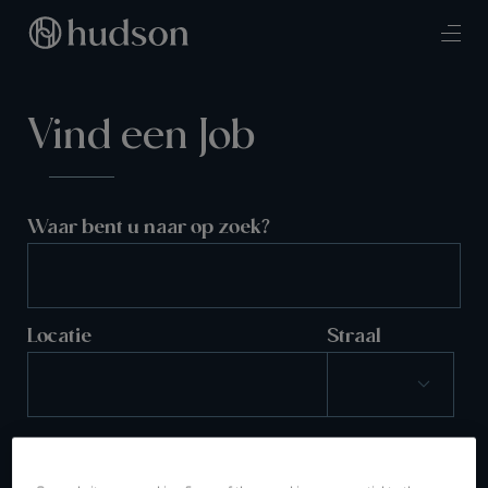
Vind een Job
Waar bent u naar op zoek?
Locatie
Straal
ZOEKEN