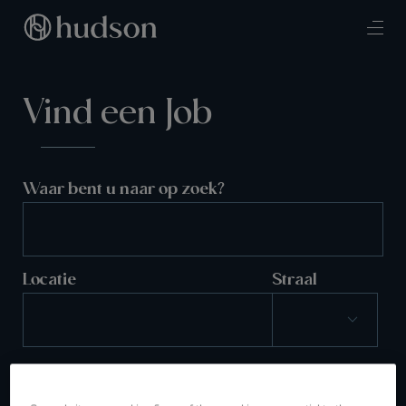
Vind een Job
Waar bent u naar op zoek?
Locatie
Straal
ZOEKEN