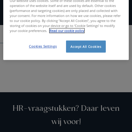
Our website uses cookies. Some of these cookies are essential to the
operation of the website itself and are used by default. Other cookies
(performance and targeting cookies) are only placed and collected with
your consent. For more information on how we use cookies, please refer
to our cookie policy. By clicking “Accept All Cookies”, you agree to the
storing of cookies on your device or go to ‘Cookie Settings’ to modify
your cookie preferences.
Read our cookie policy
Spontaan solliciteren
Cookies Settings
Accept All Cookies
Zoeken....
HR-vraagstukken? Daar leven
wij voor!