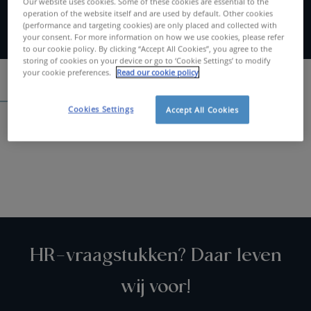
Our website uses cookies. Some of these cookies are essential to the
operation of the website itself and are used by default. Other cookies
(performance and targeting cookies) are only placed and collected with
your consent. For more information on how we use cookies, please refer
to our cookie policy. By clicking “Accept All Cookies”, you agree to the
storing of cookies on your device or go to ‘Cookie Settings’ to modify
your cookie preferences.
Read our cookie policy
Spontaan solliciteren
Cookies Settings
Accept All Cookies
Zoeken....
HR-vraagstukken? Daar leven
wij voor!