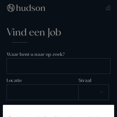
Vind een Job
Waar bent u naar op zoek?
Locatie
Straal
ZOEKEN