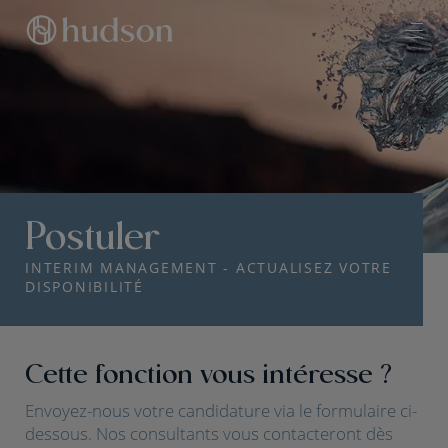
Postuler
INTERIM MANAGEMENT - ACTUALISEZ VOTRE
DISPONIBILITÉ
Cette fonction vous intéresse ?
Envoyez-nous votre candidature via le formulaire ci-
dessous. Nos consultants vous contacteront dès