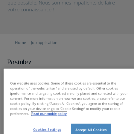
que possible. Nous sommes impatients de faire
votre connaissance !
Home
Job application
Postulez
Prénom
Our website uses cookies. Some of these cookies are essential to the
operation of the website itself and are used by default. Other cookies
(performance and targeting cookies) are only placed and collected with your
consent. For more information on how we use cookies, please refer to our
cookie policy. By clicking “Accept All Cookies”, you agree to the storing of
cookies on your device or go to ‘Cookie Settings’ to modify your cookie
Nom
preferences.
Read our cookie policy
Cookies Settings
Accept All Cookies