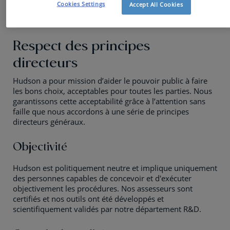
Cookies Settings
Accept All Cookies
grande vigilance accordée à la bonne affectation des
fonds publics.
Respect des principes
directeurs
Hudson a pour mission d’aider le pouvoir public à faire
les bons choix, acceptables pour toutes les parties. Nous
garantissons cette acceptabilité grâce à l’attention sans
faille que nous accordons à une série de principes
directeurs généraux.
Objectivité
Hudson est politiquement neutre et implique uniquement
des personnes capables de concevoir et d'exécuter
objectivement les procédures. Nos assesseurs sont
certifiés et nos outils ont été développés et
scientifiquement validés par notre département R&D.