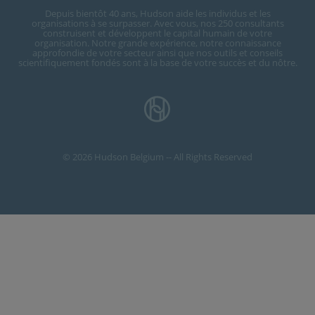
Depuis bientôt 40 ans, Hudson aide les individus et les
organisations à se surpasser. Avec vous, nos 250 consultants
construisent et développent le capital humain de votre
organisation. Notre grande expérience, notre connaissance
approfondie de votre secteur ainsi que nos outils et conseils
scientifiquement fondés sont à la base de votre succès et du nôtre.
© 2026 Hudson Belgium -- All Rights Reserved