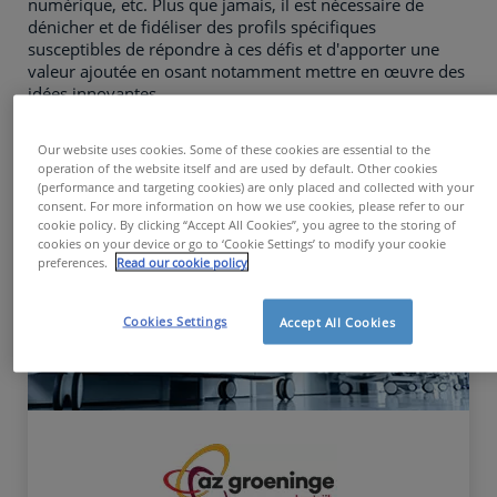
numérique, etc. Plus que jamais, il est nécessaire de
dénicher et de fidéliser des profils spécifiques
susceptibles de répondre à ces défis et d'apporter une
valeur ajoutée en osant notamment mettre en œuvre des
idées innovantes.
Our website uses cookies. Some of these cookies are essential to the
operation of the website itself and are used by default. Other cookies
(performance and targeting cookies) are only placed and collected with your
consent. For more information on how we use cookies, please refer to our
cookie policy. By clicking “Accept All Cookies”, you agree to the storing of
cookies on your device or go to ‘Cookie Settings’ to modify your cookie
preferences.
Read our cookie policy
Cookies Settings
Accept All Cookies