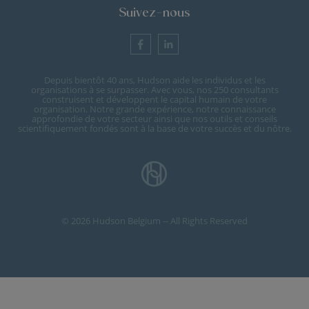
Suivez-nous
Depuis bientôt 40 ans, Hudson aide les individus et les
organisations à se surpasser. Avec vous, nos 250 consultants
construisent et développent le capital humain de votre
organisation. Notre grande expérience, notre connaissance
approfondie de votre secteur ainsi que nos outils et conseils
scientifiquement fondés sont à la base de votre succès et du nôtre.
© 2026 Hudson Belgium -- All Rights Reserved