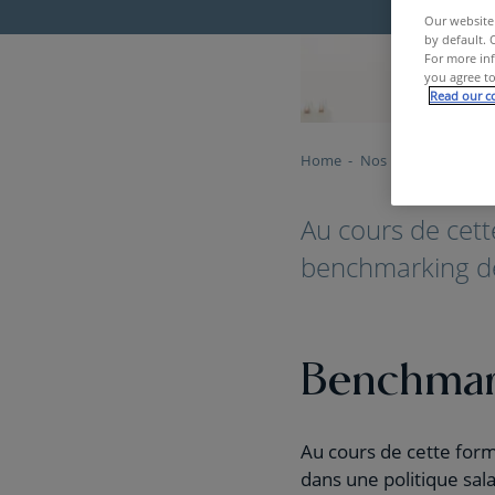
Our website 
by default. 
For more inf
you agree to
Read our co
Home
Nos Formations
B
Au cours de cett
benchmarking des
Benchmark
Au cours de cette for
dans une politique sal