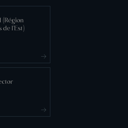
l (Région
 de l'Est)
ector