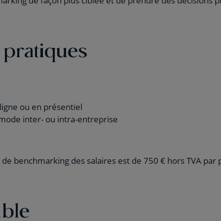
hmarking de façon plus ciblée et de prendre des décisions 
 pratiques
ligne ou en présentiel
mode inter- ou intra-entreprise
n de benchmarking des salaires est de 750 € hors TVA par
ible