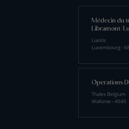
Médecin du tr
Libramont/L
Liantis
Luxembourg - 6
Operations D
Thales Belgium
Wallonie - 4040