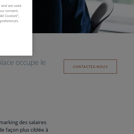
f and are used
our consent.
All Cookies”,
 preferences.
lace occupe le
CONTACTEZ-NOUS
marking des salaires
e façon plus ciblée à