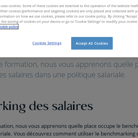
uses cookies. Some of these cookies are essential to the operation of the website itsel
Other cookies (performance and targeting cookies) are only placed and collected with y
ormation on how we use cookies, please refer to our cookie policy. By clicking “Accept 
 the storing of cookies on your device or go to ‘Cookie Settings’ to modify your cookie
okie policy
Cookies Settings
Accept All Cookies
enchmarking des salaires
e formation, nous vous apprenons quelle p
 salaires dans une politique salariale.
ing des salaires
mation, nous vous apprenons quelle place occupe le bench
ariale. Vous découvrez comment utiliser le benchmarking d