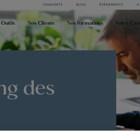
CANDIDATS
BLOG
ÉVÉNEMENTS
A
 Outils
Nos Clients
Nos Formations
Votre Car
ng des