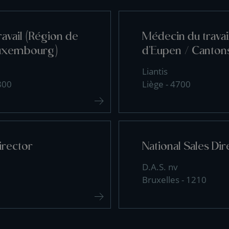
avail (Région de
Médecin du travai
uxembourg)
d'Eupen / Cantons
Liantis
800
Liège - 4700
irector
National Sales Dir
D.A.S. nv
Bruxelles - 1210