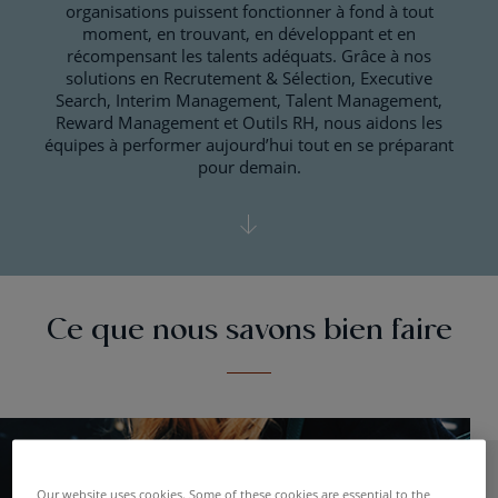
organisations puissent fonctionner à fond à tout
moment, en trouvant, en développant et en
récompensant les talents adéquats. Grâce à nos
solutions en Recrutement & Sélection, Executive
Search, Interim Management, Talent Management,
Reward Management et Outils RH, nous aidons les
équipes à performer aujourd’hui tout en se préparant
pour demain.
Ce que nous savons bien faire
Our website uses cookies. Some of these cookies are essential to the