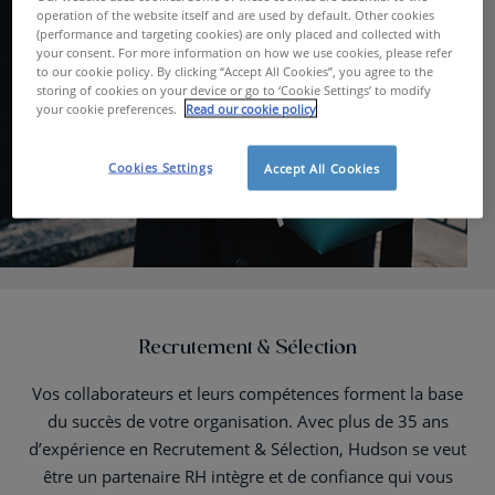
operation of the website itself and are used by default. Other cookies
(performance and targeting cookies) are only placed and collected with
your consent. For more information on how we use cookies, please refer
to our cookie policy. By clicking “Accept All Cookies”, you agree to the
storing of cookies on your device or go to ‘Cookie Settings’ to modify
your cookie preferences.
Read our cookie policy
Cookies Settings
Accept All Cookies
Recrutement & Sélection
Vos collaborateurs et leurs compétences forment la base
du succès de votre organisation. Avec plus de 35 ans
d’expérience en Recrutement & Sélection, Hudson se veut
être un partenaire RH intègre et de confiance qui vous