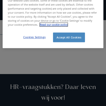
Our website uses cookies. Some of these cookies are essential to the
operation of the website itself and are used by default. Other cookies
(performance and targeting cookies) are only placed and collected with
your consent. For more information on how we use cookies, please refer
to our cookie policy. By clicking “Accept All Cookies”, you agree to the
storing of cookies on your device or go to ‘Cookie Settings’ to modify
your cookie preferences.
Read our cookie policy
Spontaan solliciteren
Cookies Settings
Accept All Cookies
Zoeken....
HR-vraagstukken? Daar leven
wij voor!