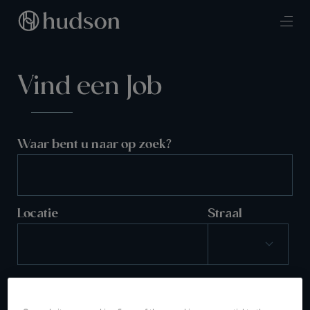
Vind een Job
Waar bent u naar op zoek?
Locatie
Straal
ZOEKEN