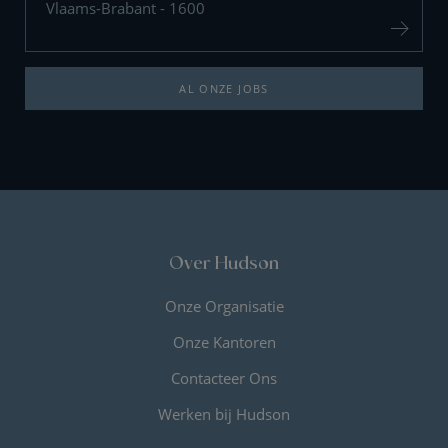
Vlaams-Brabant - 1600
AL ONZE JOBS
Over Hudson
Onze Organisatie
Onze Kantoren
Contacteer Ons
Werken bij Hudson