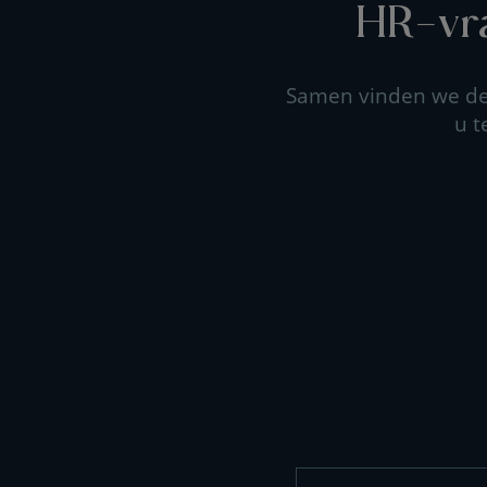
HR-vra
Samen vinden we de 
u t