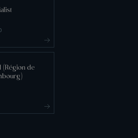
alist
0
l (Région de
mbourg)