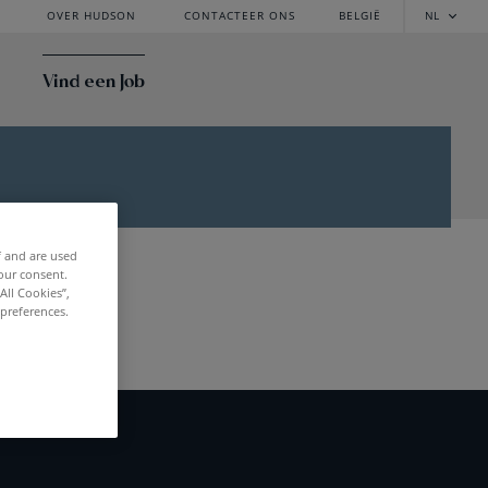
OVER HUDSON
CONTACTEER ONS
BELGIË
NL
Vind een Job
f and are used
our consent.
All Cookies”,
 preferences.