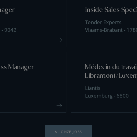
nager
Inside Sales Speci
Tender Experts
 - 9042
Vlaams-Brabant - 178
ess Manager
Médecin du travai
Libramont/Luxe
Liantis
Luxemburg - 6800
AL ONZE JOBS