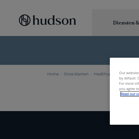
Diensten &
Our website 
Home
Onze klanten
Healthcare & Life Scienc
by default. 
For more inf
you agree to
Read our co