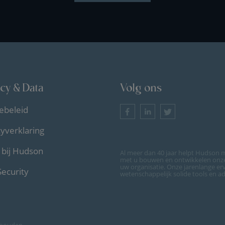
acy & Data
Volg ons
ebeleid
cyverklaring
bij Hudson
Al meer dan 40 jaar helpt Hudson m
met u bouwen en ontwikkelen onze 
uw organisatie. Onze jarenlange er
Security
wetenschappelijk solide tools en a