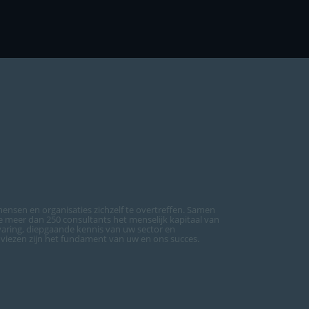
ensen en organisaties zichzelf te overtreffen. Samen
meer dan 250 consultants het menselijk kapitaal van
varing, diepgaande kennis van uw sector en
dviezen zijn het fundament van uw en ons succes.