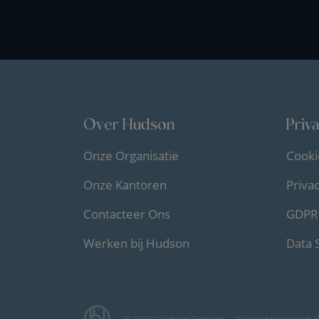
Over Hudson
Priv
Onze Organisatie
Cooki
Onze Kantoren
Priva
Contacteer Ons
GDPR 
Werken bij Hudson
Data 