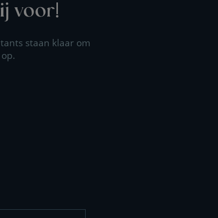
j voor!
tants staan klaar om
 op.