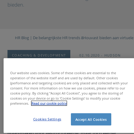
bieden.
HR Blog | De belangrijkste HR trends & topics
Houvast bieden aan virtuel
COACHING & DEVELOPMENT
02.10.2020
HUDSON
Virtuele Shift
Our website uses cookies. Some of these cookies are essential to the
operation of the website itself and are used by default. Other cookies
(performance and targeting cookies) are only placed and collected with your
COVID-19 heeft organisaties en teams van de ene op de
consent. For more information on how we use cookies, please refer to our
andere dag verplicht om hun manier van (samen)werken
cookie policy. By clicking “Accept All Cookies”, you agree to the storing of
en communiceren heruit te vinden. Ons volledige
cookies on your device or go to ‘Cookie Settings’ to modify your cookie
takenpakket, complexe projecten en volwaardige teams
preferences.
Read our cookie policy
moesten nu immers vanuit ons geïmproviseerd
‘thuiskantoor’ gemanaged worden. Fysieke one-to-ones,
Cookies Settings
Accept All Cookies
spontane babbeltjes aan de koffiemachine, teambuildings
en workshops met onze collega’s moesten meteen ook
plaatsmaken voor gestructureerde, maar toch eerder