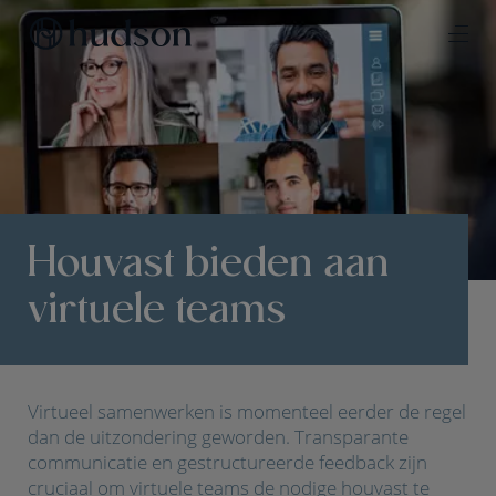
Houvast bieden aan
virtuele teams
Virtueel samenwerken is momenteel eerder de regel
dan de uitzondering geworden. Transparante
communicatie en gestructureerde feedback zijn
cruciaal om virtuele teams de nodige houvast te