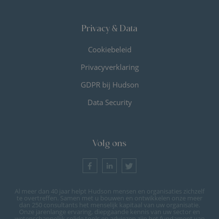
Privacy & Data
Cookiebeleid
Privacyverklaring
GDPR bij Hudson
Data Security
Volg ons
Al meer dan 40 jaar helpt Hudson mensen en organisaties zichzelf
te overtreffen. Samen met u bouwen en ontwikkelen onze meer
dan 250 consultants het menselijk kapitaal van uw organisatie.
Onze jarenlange ervaring, diepgaande kennis van uw sector en
wetenschappelijk solide tools en adviezen zijn het fundament van