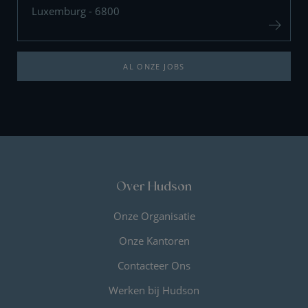
Luxemburg - 6800
AL ONZE JOBS
Over Hudson
Onze Organisatie
Onze Kantoren
Contacteer Ons
Werken bij Hudson