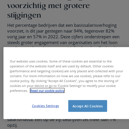
voorzichtig met grotere
stijgingen
Het percentage bedrijven dat een basissalarisverhoging
voorziet, is dit jaar gestegen naar 94%, tegenover 82%
vorig jaar en 57% in 2022. Deze cijfers onderstrepen een
steeds groter engagement van organisaties om het loon
van hun medewerkers competitief te houden. Toch valt
op dat minder bedrijven grote stijgingen van meer dan
2,5% inplannen: slechts 17% voor 2025, tegenover 28%
Our website uses cookies. Some of these cookies are essential to the
in 2024.
operation of the website itself and are used by default. Other cookies
(performance and targeting cookies) are only placed and collected with your
consent. For more information on how we use cookies, please refer to our
Meer ruimte voor promoties
cookie policy. By clicking “Accept All Cookies”, you agree to the storing of
cookies on your device or go to ‘Cookie Settings’ to modify your cookie
Een opvallende evolutie is de groei in bedrijven die een
preferences.
Read our cookie policy
apart budget voorzien voor promoties. In 2025 is 64%
van de organisaties dit van plan, een stijging van 34
Cookies Settings
Accept All Cookies
procentpunten ten opzichte van vorig jaar. Net zoals vorig
jaar budgetteren ze hiervoor minder dan 1% van de totale
salarismassa. Eén op de vijf bedrijven zet meer dan 1%
opzij.