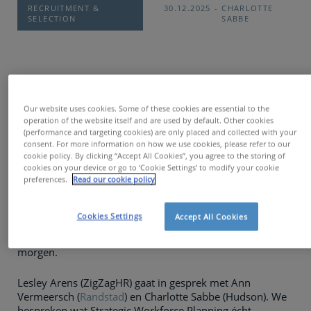
RECRUITMENT &
30.12.2025
CHARLOTTE
SELECTION
SABBE
Hoe zet je de juiste mensen op
de juiste plek - vandaag én in
Our website uses cookies. Some of these cookies are essential to the
operation of the website itself and are used by default. Other cookies
de toekomst?
(performance and targeting cookies) are only placed and collected with your
consent. For more information on how we use cookies, please refer to our
Veel organisaties worstelen met deze uitdaging door de
cookie policy. By clicking “Accept All Cookies”, you agree to the storing of
hoge druk van dagelijkse operaties. Strategische
cookies on your device or go to ‘Cookie Settings’ to modify your cookie
preferences.
Read our cookie policy
personeelsplanning (Strategic Workforce Planning) biedt
een duidelijke structuur om die operationele druk te
verlichten. Het helpt HR om de bedrijfsstrategie te
Cookies Settings
Accept All Cookies
vertalen naar een concreet en toekomstgericht
personeelsbeleid, zodat uw organisatie klaar is voor
morgen.
Lesley Arens (ZigZagHR) gaat in gesprek met Ann
Vermeersch (
Randstad
) en Charlotte Sabbe (Hudson). We
bespreken wat Strategic Workforce Planning écht