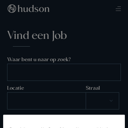
Vind een Job
Waar bent u naar op zoek?
Locatie
Straal
ZOEKEN