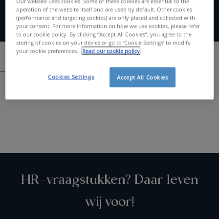
Our website uses cookies. Some of these cookies are essential to the
operation of the website itself and are used by default. Other cookies
(performance and targeting cookies) are only placed and collected with
your consent. For more information on how we use cookies, please refer
to our cookie policy. By clicking “Accept All Cookies”, you agree to the
storing of cookies on your device or go to ‘Cookie Settings’ to modify
your cookie preferences.
Read our cookie policy
Spontaan solliciteren
Cookies Settings
Accept All Cookies
Zoeken....
HR-vraagstukken? Daar leven
wij voor!