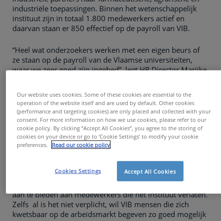
industriële toepassingen. Binnen het wetenschappelijk
instituut zijn in totaal 1.800 medewerkers actief en
daarvan staan er 850 effectief op de payroll van VIB.
“Heel wat onderzoekers werken met een eigen beurs of
ze staan op de payroll van de Vlaamse universiteiten,
waar we zeer goed zijn ingebed”, legt HR Director Marijke
Lein uit. Hoewel slechts ongeveer de helft van de
medewerkers op de payroll van VIB staat, biedt het
Our website uses cookies. Some of these cookies are essential to the
instituut wel aan iedereen HR-ondersteuning. Het doet
operation of the website itself and are used by default. Other cookies
dat met een achtkoppig team en werkt voor specifieke
(performance and targeting cookies) are only placed and collected with your
opdrachten zoals outplacement, rekrutering en
consent. For more information on how we use cookies, please refer to our
loonstrategie samen met Hudson.
cookie policy. By clicking “Accept All Cookies”, you agree to the storing of
cookies on your device or go to ‘Cookie Settings’ to modify your cookie
preferences.
Read our cookie policy
Kwetsbaar op de arbeidsmarkt
Cookies Settings
Accept All Cookies
Het is een heel bewuste keuze van VIB om outplacement
aan te bieden aan medewerkers die het instituut verlaten.
Zelfs al is het niet verplicht, wil VIB mensen die zich
kwetsbaar op de arbeidsmarkt begeven zo goed mogelijk