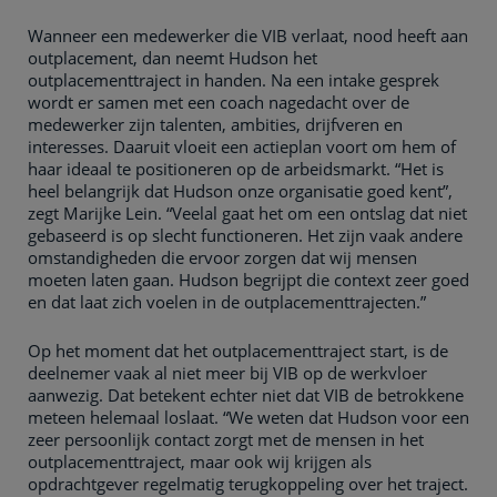
Wanneer een medewerker die VIB verlaat, nood heeft aan
outplacement, dan neemt Hudson het
outplacementtraject in handen. Na een intake gesprek
wordt er samen met een coach nagedacht over de
medewerker zijn talenten, ambities, drijfveren en
interesses. Daaruit vloeit een actieplan voort om hem of
haar ideaal te positioneren op de arbeidsmarkt. “Het is
heel belangrijk dat Hudson onze organisatie goed kent”,
zegt Marijke Lein. “Veelal gaat het om een ontslag dat niet
gebaseerd is op slecht functioneren. Het zijn vaak andere
omstandigheden die ervoor zorgen dat wij mensen
moeten laten gaan. Hudson begrijpt die context zeer goed
en dat laat zich voelen in de outplacementtrajecten.”
Op het moment dat het outplacementtraject start, is de
deelnemer vaak al niet meer bij VIB op de werkvloer
aanwezig. Dat betekent echter niet dat VIB de betrokkene
meteen helemaal loslaat. “We weten dat Hudson voor een
zeer persoonlijk contact zorgt met de mensen in het
outplacementtraject, maar ook wij krijgen als
opdrachtgever regelmatig terugkoppeling over het traject.