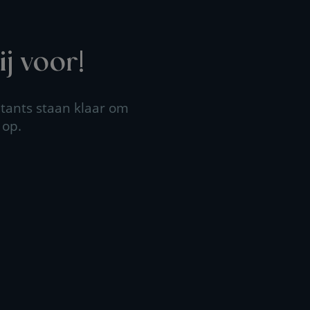
j voor!
tants staan klaar om
 op.