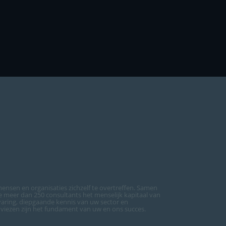
ensen en organisaties zichzelf te overtreffen. Samen
meer dan 250 consultants het menselijk kapitaal van
varing, diepgaande kennis van uw sector en
dviezen zijn het fundament van uw en ons succes.