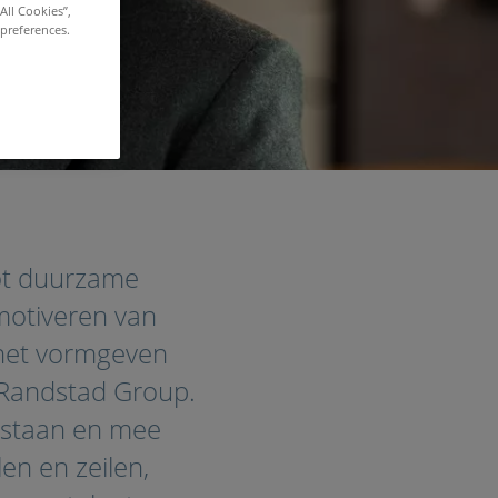
All Cookies”,
 preferences.
tot duurzame
 motiveren van
 het vormgeven
 Randstad Group.
e staan en mee
len en zeilen,