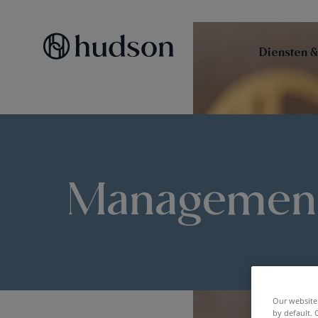
Diensten &
Managemen
Our website 
by default. 