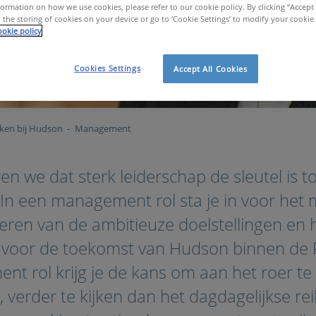
ormation on how we use cookies, please refer to our cookie policy. By clicking “Accept 
 the storing of cookies on your device or go to ‘Cookie Settings’ to modify your cookie
okie policy
Cookies Settings
Accept All Cookies
ken bij Hudson
Management
en we dat sterk leiderschap de sleutel is 
 In een management rol sta je in voor het
seren van de ambitieuze doelstellingen en
e voor de toekomst van Hudson binnen de
t rol krijg je de kans om aan het roer t
, verder te kijken dan het dagdagelijkse rei