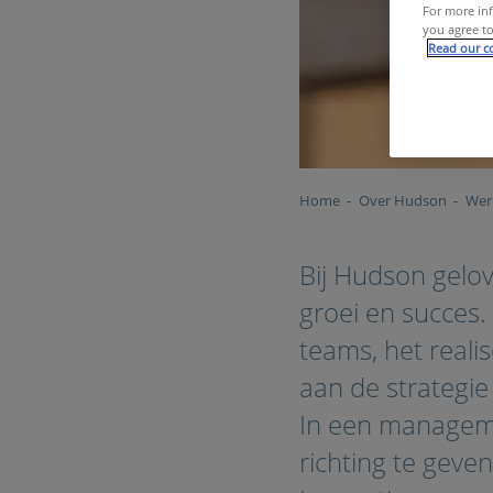
For more inf
you agree to
Read our co
Home
Over Hudson
Wer
Bij Hudson gelov
groei en succes.
teams, het reali
aan de strategi
In een managemen
richting te geven