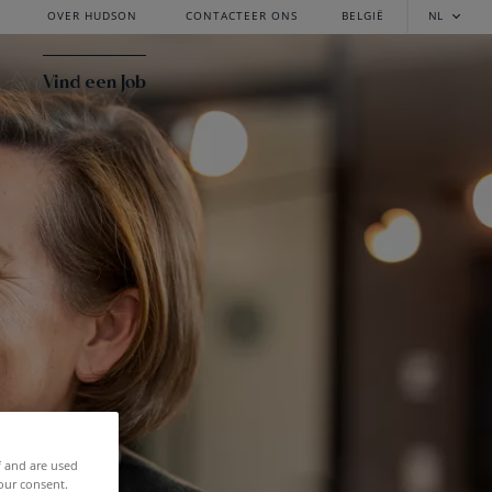
OVER HUDSON
CONTACTEER ONS
BELGIË
NL
Vind een Job
f and are used
our consent.