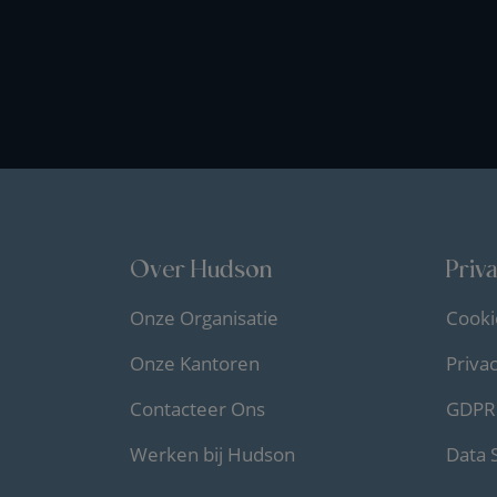
Over Hudson
Priv
Onze Organisatie
Cooki
Onze Kantoren
Priva
Contacteer Ons
GDPR 
Werken bij Hudson
Data 