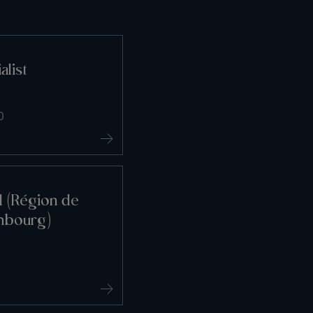
alist
0
l (Région de
mbourg)