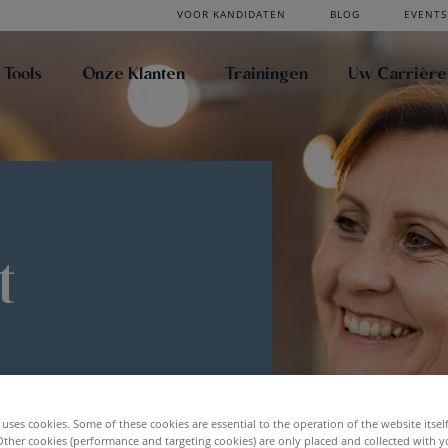
VOOR KANDIDATEN
BLOG
EVENTS
 Tools
Onze Klanten
Trainingen
Uw Carrière
t
uses cookies. Some of these cookies are essential to the operation of the website itsel
Other cookies (performance and targeting cookies) are only placed and collected with y