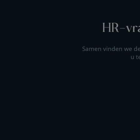
HR-vra
Samen vinden we de 
u t