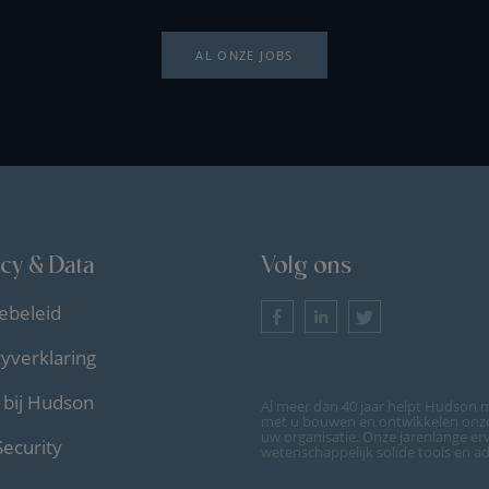
AL ONZE JOBS
acy & Data
Volg ons
ebeleid
cyverklaring
bij Hudson
Al meer dan 40 jaar helpt Hudson m
met u bouwen en ontwikkelen onze 
uw organisatie. Onze jarenlange er
Security
wetenschappelijk solide tools en a