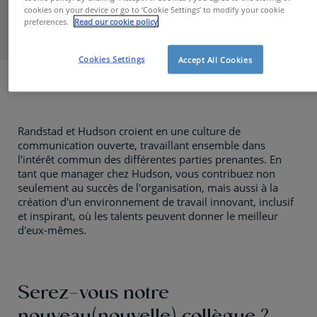
propres talents au sein de Hudson.
cookies on your device or go to ‘Cookie Settings’ to modify your cookie
preferences.
Read our cookie policy
Cookies Settings
Accept All Cookies
Travailler chez Hudson
Randstad et Hudson croient en une culture de
communication ouverte, travaillant ensemble dans
l'intérêt commun des différentes parties prenantes. En
tant que manager chez Hudson, vous contribuez non
seulement au succès de l'organisation, mais aussi à la
création d'un environnement de travail innovant, inclusif
et inspirant, où les talents peuvent donner le meilleur
d'eux-mêmes.
Serez-vous notre
nouveau(nouvelle) collègue ?