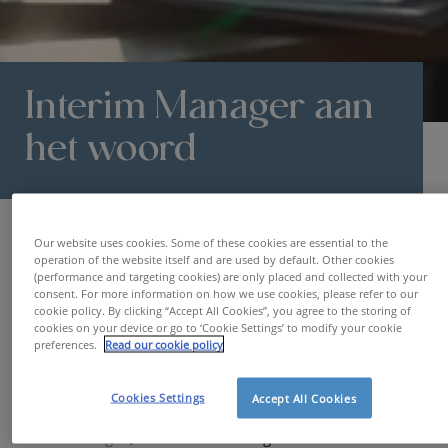
Interim Manager aan
het woord
Interim Managers aan het woord
Testimonial Sven Daelemans
Our website uses cookies. Some of these cookies are essential to the
operation of the website itself and are used by default. Other cookies
(performance and targeting cookies) are only placed and collected with your
consent. For more information on how we use cookies, please refer to our
Sven Daelemans
cookie policy. By clicking “Accept All Cookies”, you agree to the storing of
cookies on your device or go to ‘Cookie Settings’ to modify your cookie
preferences.
Read our cookie policy
Cookies Settings
Accept All Cookies
Begin oktober ontving Sven een berichtje van
Mauro
Vanden Berghe
, een van onze vier gemotiveerde Interim