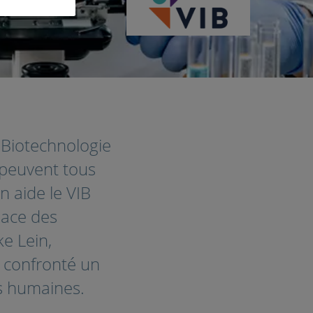
r Biotechnologie
 peuvent tous
 aide le VIB
lace des
ke Lein,
t confronté un
es humaines.