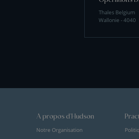
Thales Belgium
Wallonie - 4040
A propos d'Hudson
Pract
Notre Organisation
Polit