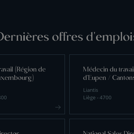
Dernières offres d'emploi
avail (Région de
Médecin du travai
uxembourg)
d'Eupen / Cantons
Liantis
800
Liège - 4700
irector
National Sales Dir