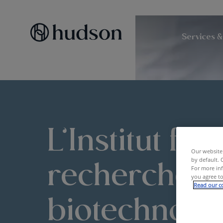
Services &
L’Institut fl
Our website 
recherche e
by default. 
For more inf
you agree to
Read our co
biotechnolo