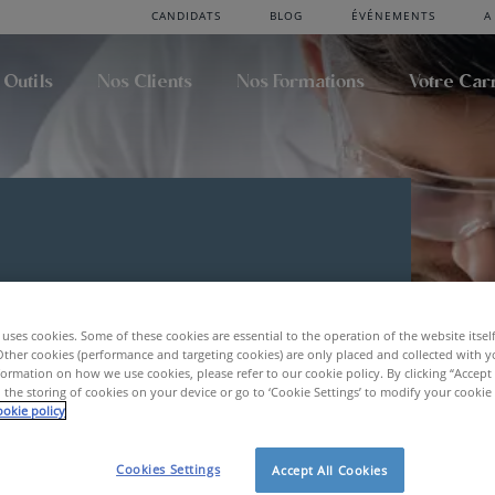
CANDIDATS
BLOG
ÉVÉNEMENTS
A
 Outils
Nos Clients
Nos Formations
Votre Car
amand de
uses cookies. Some of these cookies are essential to the operation of the website itsel
n
Other cookies (performance and targeting cookies) are only placed and collected with y
ormation on how we use cookies, please refer to our cookie policy. By clicking “Accept 
 the storing of cookies on your device or go to ‘Cookie Settings’ to modify your cookie
okie policy
gie
Cookies Settings
Accept All Cookies