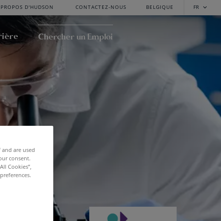
 PROPOS D'HUDSON
CONTACTEZ-NOUS
BELGIQUE
FR
rière
Chercher un Emploi
f and are used
our consent.
All Cookies”,
 preferences.