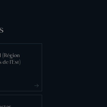
s
l (Région
 de l'Est)
ector