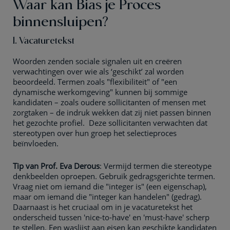
Waar kan Bias je Proces
binnensluipen?
1. Vacaturetekst
Woorden zenden sociale signalen uit en creëren
verwachtingen over wie als ‘geschikt’ zal worden
beoordeeld. Termen zoals "flexibiliteit" of "een
dynamische werkomgeving" kunnen bij sommige
kandidaten – zoals oudere sollicitanten of mensen met
zorgtaken – de indruk wekken dat zij niet passen binnen
het gezochte profiel. Deze sollicitanten verwachten dat
stereotypen over hun groep het selectieproces
beïnvloeden.
Tip van Prof. Eva Derous
: Vermijd termen die stereotype
denkbeelden oproepen. Gebruik gedragsgerichte termen.
Vraag niet om iemand die "integer is" (een eigenschap),
maar om iemand die "integer kan handelen" (gedrag).
Daarnaast is het cruciaal om in je vacaturetekst het
onderscheid tussen 'nice-to-have' en 'must-have' scherp
te stellen. Een waslijst aan eisen kan geschikte kandidaten