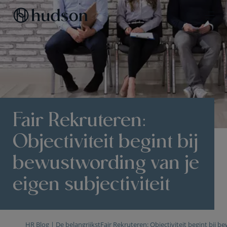
Fair Rekruteren:
Objectiviteit begint bij
bewustwording van je
eigen subjectiviteit
HR Blog | De belangrijkste HR trends & topics
Fair Rekruteren: Objectiviteit begint bij b