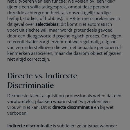
het uitvoeren van een functie: we voelen bv. een “klik”
tijdens een sollicitatiegesprek, omdat deze persoon
dezelfde achtergrond heeft als onszelf (gelijkaardige
leeftijd, studies, of hobbies). In HR-termen spreken we in
dit geval over
selectiebias:
dit komt niet automatisch
voort uit slechte wil, maar wordt grotendeels gevoed
door een diepgeworteld psychologisch proces. Ons eigen
referentiekader zorgt ervoor dat we regelmatig uitgaan
van veronderstellingen die we met bepaalde personen of
kenmerken associëren, maar die daarom objectief gezien
niet altijd correct zijn.
Directe vs. Indirecte
Discriminatie
De meeste talent acquisition-professionals weten dat een
vacaturetekst plaatsen waarin staat “wij zoeken een
vrouw” niet kan. Dit is
directe discriminatie
en bij wet
verboden.
Indirecte discriminatie
is subtieler: ze ontstaat wanneer