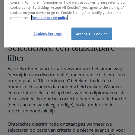
consent. For more information on how we use cookies, please refer to our
cookie policy. By clicking “Accept All Cookies”, you agree to the storing of
cookies on your device or go to ‘Cookie Settings’ to modify your cookie
preferences.
Read our cookie policy
Cookies Settings
Accept All Cookies
Selectiebias: een onzichtbare
filter
Fair rekruteren wordt vaak verward met het simpelweg
“vermijden van discriminatie”, meer nuance is hier echter
op zijn plaats. “Discrimineren” betekent in de kern
immers niets anders dan onderscheid maken. Wanneer
een recruiter selecteert op basis van een diplomavereiste
die essentieel is voor het correct uitvoeren van de functie
(denk aan een verpleegkundige), is dat onderscheid
terecht en noodzakelijk.
Onterechte discriminatie ontstaat pas wanneer we
selecteren op basis van criteria die niet relevant zijn voor