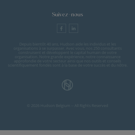
Suivez-nous
Depuis bientôt 40 ans, Hudson aide les individus et les
organisations à se surpasser. Avec vous, nos 250 consultants
construisent et développent le capital humain de votre
organisation. Notre grande expérience, notre connaissance
approfondie de votre secteur ainsi que nos outils et conseils
scientifiquement fondés sont à la base de votre succès et du nôtre.
© 2026 Hudson Belgium -- All Rights Reserved