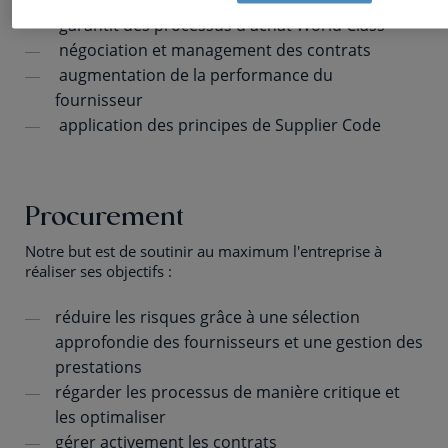
transparence
garantit des processus d'achat World Class
négociation et management des contrats
augmentation de la performance du
fournisseur
application des principes de Supplier Code
Procurement
Notre but est de soutinir au maximum l'entreprise à
réaliser ses objectifs :
réduire les risques grâce à une sélection
approfondie des fournisseurs et une gestion des
prestations
régarder les processus de manière critique et
les optimaliser
gérer activement les contrats