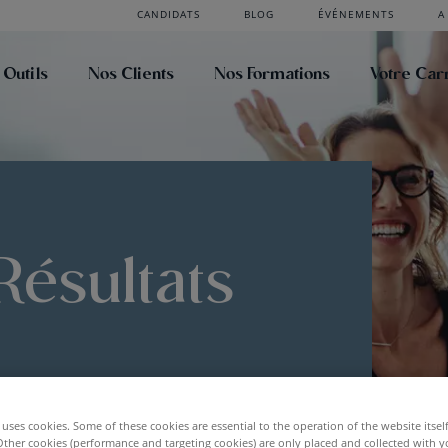
CANDIDATS
BLOG
ÉVÉNEMENTS
A
 Outils
Nos Clients
Nos Formations
Votre Car
ésultats
uses cookies. Some of these cookies are essential to the operation of the website itsel
Other cookies (performance and targeting cookies) are only placed and collected with y