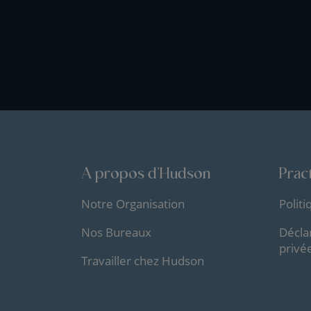
A propos d'Hudson
Pract
Notre Organisation
Polit
Nos Bureaux
Décla
privé
Travailler chez Hudson