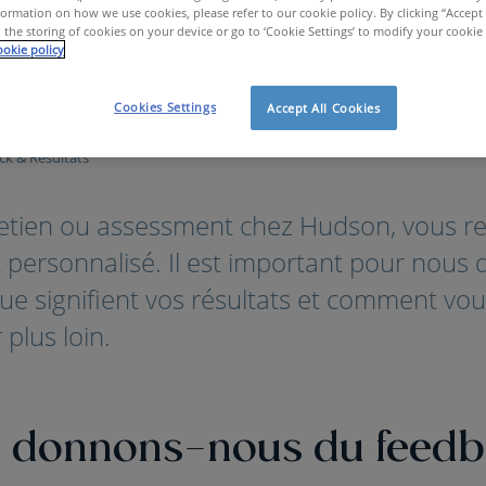
ormation on how we use cookies, please refer to our cookie policy. By clicking “Accept 
 the storing of cookies on your device or go to ‘Cookie Settings’ to modify your cookie
okie policy
Cookies Settings
Accept All Cookies
k & Résultats
retien ou assessment chez Hudson, vous re
et personnalisé. Il est important pour nous
e signifient vos résultats et comment vou
r plus loin.
donnons-nous du feedb