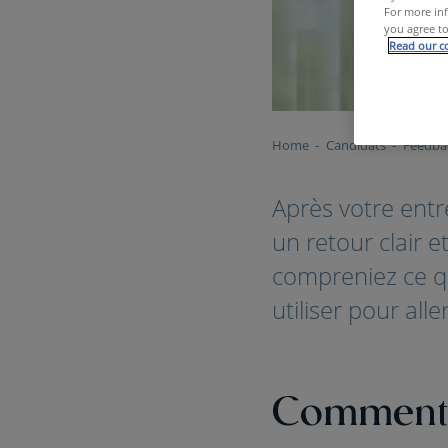
For more inf
you agree to
Read our co
Home
Candidats
Feedbac
Après votre ent
un retour clair 
compreniez ce qu
utiliser pour alle
Comment 