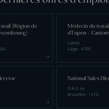
avail (Région de
Médecin du travai
uxembourg)
d'Eupen / Cantons
Liantis
800
Liège - 4700
irector
National Sales Dir
D.A.S. nv
Bruxelles - 1210