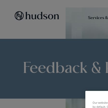
Services &
Feedback & R
Our website 
by default. 