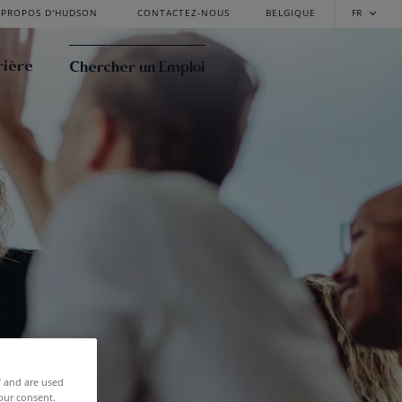
 PROPOS D'HUDSON
CONTACTEZ-NOUS
BELGIQUE
FR
rière
Chercher un Emploi
f and are used
our consent.