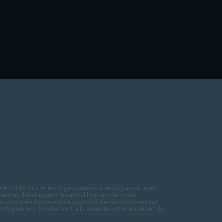
les individus et les organisations à se surpasser. Avec
sent et développent le capital humain de votre
nce, notre connaissance approfondie de votre secteur
ientifiquement fondés sont à la base de votre succès et du