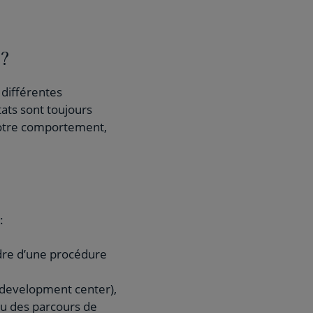
 ?
 différentes
tats sont toujours
votre comportement,
:
dre d’une procédure
 development center),
ou des parcours de