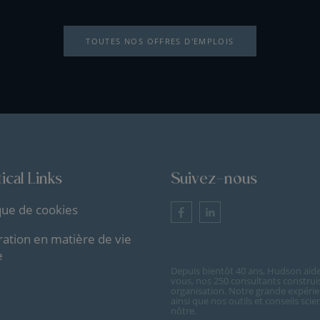
TOUTES NOS OFFRES D'EMPLOIS
ical Links
Suivez-nous
ique de cookies
ration en matière de vie
e
Depuis bientôt 40 ans, Hudson aide 
vous, nos 250 consultants construi
organisation. Notre grande expérie
ainsi que nos outils et conseils sc
nôtre.