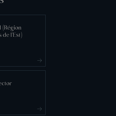
l (Région
 de l'Est)
ector