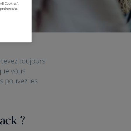
All Cookies”,
 preferences.
cevez toujours
 que vous
s pouvez les
ack ?