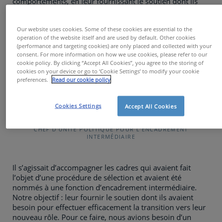
comportements, en leur fournissant le soutien dont ils
ont besoin pour s’améliorer, se former et s’épanouir,
mais aussi en leur donnant la possibilité d’élargir leurs
Our website uses cookies. Some of these cookies are essential to the
horizons et d’explorer de nouveaux domaines.
operation of the website itself and are used by default. Other cookies
(performance and targeting cookies) are only placed and collected with your
consent. For more information on how we use cookies, please refer to our
cookie policy. By clicking “Accept All Cookies”, you agree to the storing of
cookies on your device or go to ‘Cookie Settings’ to modify your cookie
L’unité chargée de la politique pour
preferences.
Read our cookie policy
l’encadrement intermédiaire recherchait une
solution qui intègre la sélection et la formation.
Cookies Settings
Accept All Cookies
FLAMINIA BUSSACCHINI
CHEF D'UNITÉ POLITIQUE POUR L'ENCADREMENT
INTERMÉDIAIRE
Il s’agissait d’accompagner les cadres qui avaient fait
l’objet d’une procédure de sélection et avaient été
nommés à une fonction d’encadrement intermédiaire.
Notre objectif : leur fournir le soutien dont ils avaient
besoin pour effectuer efficacement la transition vers leur
nouveau rôle. Pour ce faire, nous avions besoin d’un