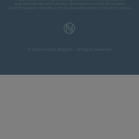
approfondie de votre secteur ainsi que nos outils et conseils
scientifiquement fondés sont à la base de votre succès et du nôtre.
© 2026 Hudson Belgium -- All Rights Reserved