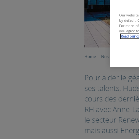
Our website 
by default. 
For more inf
you agree to
Read our co
Home
Nos clients
Indust
Pour aider le géa
ses talents, Hu
cours des derni
RH avec Anne-La
le secteur Renew
mais aussi Energ