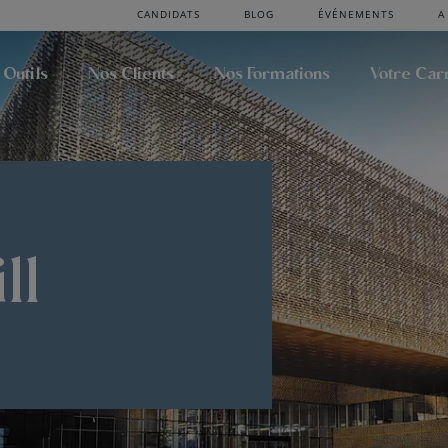
CANDIDATS
BLOG
ÉVÉNEMENTS
A
 Outils
Nos Clients
Nos Formations
Votre Car
ll