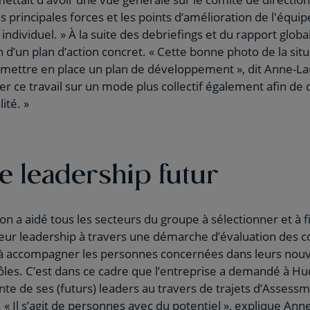
es principales forces et les points d’amélioration de l'équip
dividuel. » À la suite des debriefings et du rapport global
on d’un plan d’action concret. « Cette bonne photo de la si
 mettre en place un plan de développement », dit Anne-L
ser ce travail sur un mode plus collectif également afin de
ité. »
e leadership futur
n a aidé tous les secteurs du groupe à sélectionner et à fi
 leur leadership à travers une démarche d’évaluation des
t à accompagner les personnes concernées dans leurs nouv
ôles. C’est dans ce cadre que l’entreprise a demandé à H
te de ses (futurs) leaders au travers de trajets d’Assessm
 Il s’agit de personnes avec du potentiel », explique Anne-