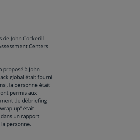
 de John Cockerill
s Assessment Centers
a proposé à John
ck global était fourni
si, la personne était
i ont permis aux
oment de débriefing
“wrap-up” était
 dans un rapport
e la personne.