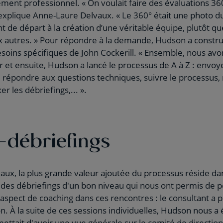
ment professionnel. « On voulait faire des évaluations 3
 explique Anne-Laure Delvaux. « Le 360° était une photo d
t de départ à la création d’une véritable équipe, plutôt qu
x autres. » Pour répondre à la demande, Hudson a constru
oins spécifiques de John Cockerill. « Ensemble, nous avons
et ensuite, Hudson a lancé le processus de A à Z : envoy
répondre aux questions techniques, suivre le processus, r
er les débriefings,... ».
-débriefings
ux, la plus grande valeur ajoutée du processus réside dan
nt des débriefings d'un bon niveau qui nous ont permis de 
n aspect de coaching dans ces rencontres : le consultant a 
on. À la suite de ces sessions individuelles, Hudson nous a
mettait d'avoir une vue générale sur le comité de directi