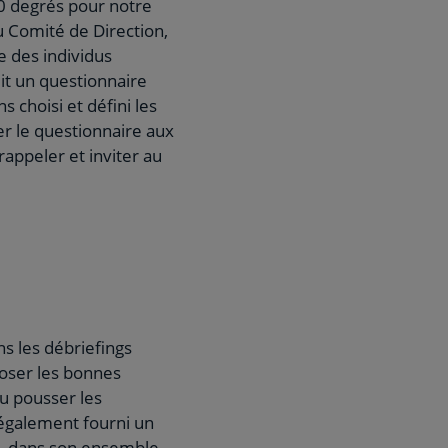
60 degrés pour notre
u Comité de Direction,
e des individus
it un questionnaire
 choisi et défini les
er le questionnaire aux
appeler et inviter au
s les débriefings
poser les bonnes
pu pousser les
 également fourni un
on, dans son ensemble.