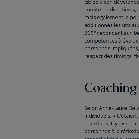
ciblée à son développe
comité de direction »,
mais également le poin
additionnés les uns au
360° répondant aux bes
compétences à évaluer 
personnes impliquées, 
respect des timings, fix
Coaching
Selon Anne-Laure Delva
individuels. « C’étaie
questions. Il y avait u
personnes à la réflexi
rapport global qui per