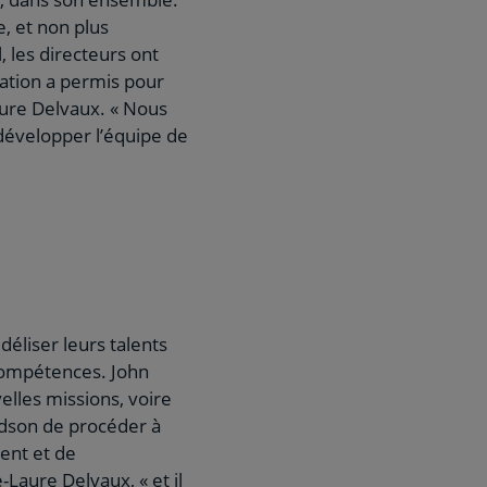
e, et non plus
, les directeurs ont
tuation a permis pour
aure Delvaux. « Nous
 développer l’équipe de
déliser leurs talents
 compétences. John
elles missions, voire
udson de procéder à
ent et de
Laure Delvaux, « et il