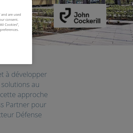
f and are used
our consent.
All Cookies”,
 preferences.
 et à développer
solutions au
 cette approche
s Partner pour
ecteur Défense