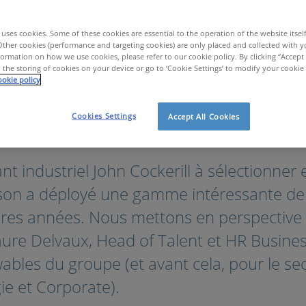
uses cookies. Some of these cookies are essential to the operation of the website itsel
Other cookies (performance and targeting cookies) are only placed and collected with y
ormation on how we use cookies, please refer to our cookie policy. By clicking “Accept 
 the storing of cookies on your device or go to ‘Cookie Settings’ to modify your cookie
okie policy
Cookies Settings
Accept All Cookies
rie & Production
John Cockerill
nt industriel John Cockerill à sélectionner
dson a déployé une gamme intéressante de 
ères années. Nous mettons en perspective
ure Delvaux, Head of Talent et HR Busines
ables du groupe (et avant cela, pour le s
ie et Corporate).