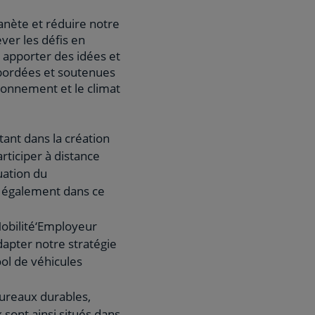
lanète et réduire notre
er les défis en
t apporter des idées et
abordées et soutenues
ronnement et le climat
ant dans la création
rticiper à distance
uation du
a également dans ce
Mobilité‘Employeur
apter notre stratégie
ool de véhicules
ureaux durables,
 sont ainsi situés dans