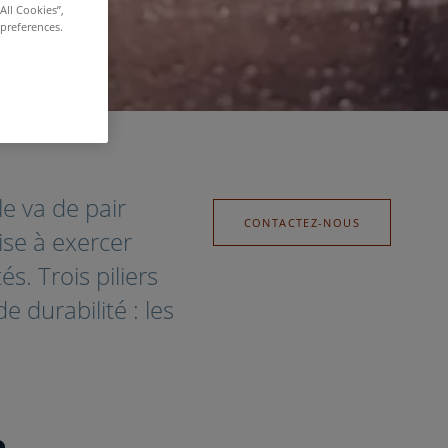
All Cookies”,
 preferences.
e va de pair
CONTACTEZ-NOUS
ise à exercer
és. Trois piliers
e durabilité : les
e