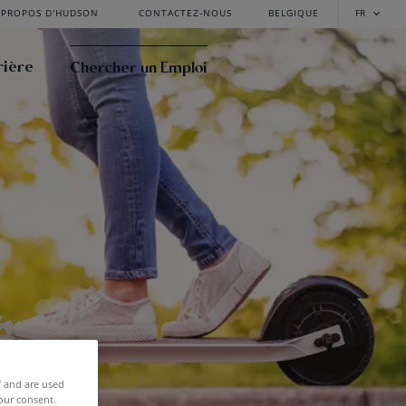
 PROPOS D'HUDSON
CONTACTEZ-NOUS
BELGIQUE
FR
rière
Chercher un Emploi
f and are used
our consent.