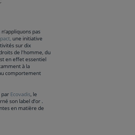
 n’appliquons pas
pact,
une initiative
ivités sur dix
 droits de l'homme, du
st en effet essentiel
tamment à la
et au comportement
0 par
Ecovadis
, le
rné son label d’or .
antes en matière de