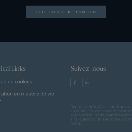
TOUTES NOS OFFRES D'EMPLOIS
ical Links
Suivez-nous
ique de cookies
ration en matière de vie
e
Depuis bientôt 40 ans, Hudson aide 
vous, nos 250 consultants construi
organisation. Notre grande expérie
ainsi que nos outils et conseils sc
nôtre.