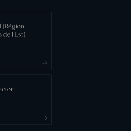
l (Région
 de l'Est)
ector