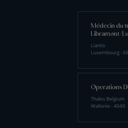
Médecin du tr
Libramont/L
Liantis
Luxembourg - 6
Operations D
Thales Belgium
Wallonie - 4040