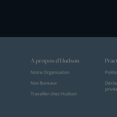
A propos d'Hudson
Pract
Notre Organisation
Polit
Nos Bureaux
Décla
privé
Travailler chez Hudson