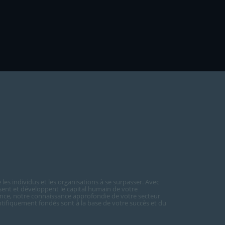
les individus et les organisations à se surpasser. Avec
sent et développent le capital humain de votre
nce, notre connaissance approfondie de votre secteur
ientifiquement fondés sont à la base de votre succès et du