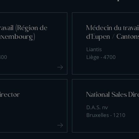
avail (Région de
Médecin du travai
uxembourg)
d'Eupen / Cantons
Liantis
800
Liège - 4700
irector
National Sales Dir
D.A.S. nv
Bruxelles - 1210