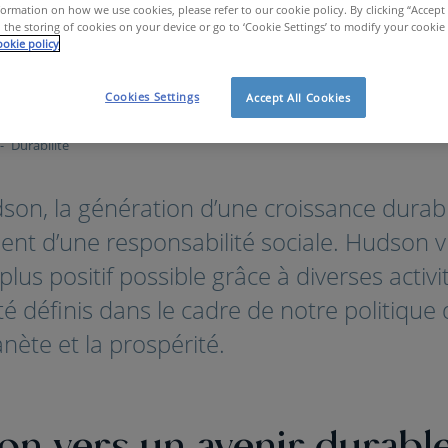
ormation on how we use cookies, please refer to our cookie policy. By clicking “Accept 
 the storing of cookies on your device or go to ‘Cookie Settings’ to modify your cookie
okie policy
Cookies Settings
Accept All Cookies
Durabilité
on, la génération d’une croissance durabl
ent d’une responsabilité sociale. Hudson v
 plus positif possible grâce à diverses activit
é définis dans le cadre de notre politique d
nète et la prospérité.
ion vers un avenir durabl