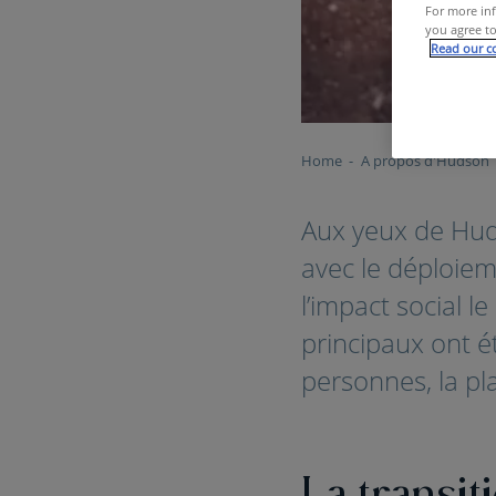
For more inf
you agree to
Read our co
Home
A propos d'Hudson
Aux yeux de Huds
avec le déploiem
l’impact social le
principaux ont ét
personnes, la pla
La transit