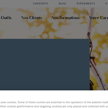
CANDIDATS
BLOG
ÉVÉNEMENTS
A
 Outils
Nos Clients
Nos Formations
Votre Car
uses cookies. Some of these cookies are essential to the operation of the website itsel
Other cookies (performance and targeting cookies) are only placed and collected with y