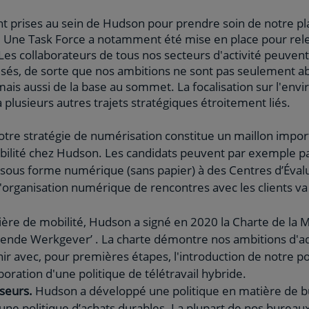
sont prises au sein de Hudson pour prendre soin de notre p
 Une Task Force a notamment été mise en place pour relev
 Les collaborateurs de tous nos secteurs d'activité peuven
lisés, de sorte que nos ambitions ne sont pas seulement 
ais aussi de la base au sommet. La focalisation sur l'envi
 plusieurs autres trajets stratégiques étroitement liés.
tre stratégie de numérisation constitue un maillon import
abilité chez Hudson. Les candidats peuvent par exemple pa
t sous forme numérique (sans papier) à des Centres d’Éval
organisation numérique de rencontres avec les clients v
ère de mobilité, Hudson a signé en 2020 la Charte de la 
ende Werkgever’ . La charte démontre nos ambitions d'ad
nir avec, pour premières étapes, l'introduction de notre p
aboration d'une politique de télétravail hybride.
seurs.
Hudson a développé une politique en matière de b
une politique d’achats durables. La plupart de nos bureaux