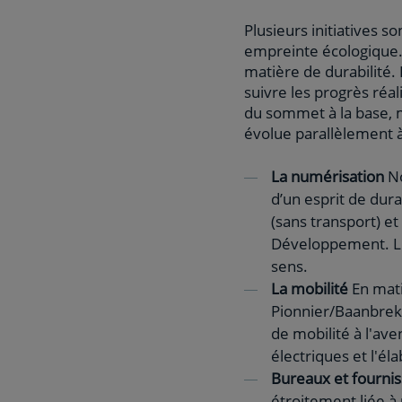
Plusieurs initiatives 
empreinte écologique.
matière de durabilité.
suivre les progrès réa
du sommet à la base, m
évolue parallèlement à
La numérisation
No
d’un esprit de dur
(sans transport) e
Développement. L'
sens.
La mobilité
En mati
Pionnier/Baanbrek
de mobilité à l'ave
électriques et l'él
Bureaux et fournis
étroitement liée à 