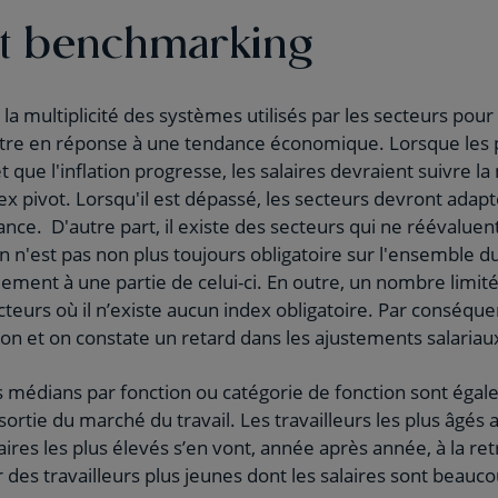
 et benchmarking
la multiplicité des systèmes utilisés par les secteurs pour a
être en réponse à une tendance économique. Lorsque les p
 que l'inflation progresse, les salaires devraient suivre 
ex pivot. Lorsqu'il est dépassé, les secteurs devront adapt
nce. D'autre part, il existe des secteurs qui ne réévaluent
on n'est pas non plus toujours obligatoire sur l'ensemble d
uement à une partie de celui-ci. En outre, un nombre limi
cteurs où il n’existe aucun index obligatoire. Par conséquen
çon et on constate un retard dans les ajustements salariau
ires médians par fonction ou catégorie de fonction sont ég
 sortie du marché du travail. Les travailleurs les plus âgés 
ires les plus élevés s’en vont, année après année, à la retra
des travailleurs plus jeunes dont les salaires sont beauco