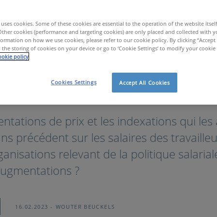
uses cookies. Some of these cookies are essential to the operation of the website itsel
Other cookies (performance and targeting cookies) are only placed and collected with y
ormation on how we use cookies, please refer to our cookie policy. By clicking “Accept 
 the storing of cookies on your device or go to ‘Cookie Settings’ to modify your cookie
okie policy
Cookies Settings
Accept All Cookies
frappé
ntations de prix et les indexations qui l
ns précédent sur les salaires des travaille
nisations relevant de la politique salarial
 augmentations ?
16.02.2023
WOUTER BEUCKELS