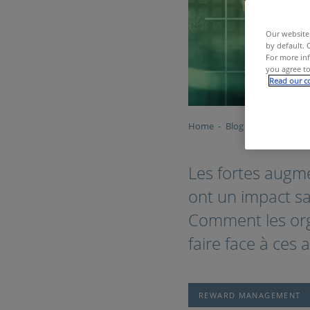
Our website 
by default. 
For more inf
you agree to
Read our co
Home
Blog
L'inflation a 
Les fortes augme
ont un impact sa
Comment les orga
faire face à ces
REWARD MANAGEMENT