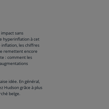
n impact sans
e hyperinflation à cet
nflation, les chiffres
 se remettent encore
nte : comment les
es augmentations
aise idée. En général,
hez Hudson grâce à plus
rché belge.