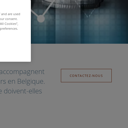
f and are used
our consent.
All Cookies”,
 preferences.
es accompagnent
CONTACTEZ-NOUS
urs en Belgique.
e doivent-elles