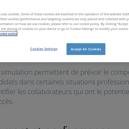
uses cookies. Some of these cookies are essential to the operation of the website itsel
Other cookies (performance and targeting cookies) are only placed and collected with y
ormation on how we use cookies, please refer to our cookie policy. By clicking “Accept 
 the storing of cookies on your device or go to ‘Cookie Settings’ to modify your cookie
okie policy
Cookies Settings
Accept All Cookies
utils RH
Outils d'Evaluation
Comportement
e simulation permettent de prévoir le com
idats dans certaines situations profession
tifier les collaborateurs qui ont le potent
ccès.