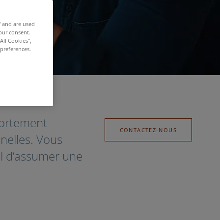
f and are used
our consent.
All Cookies”,
 preferences.
portement
CONTACTEZ-NOUS
nelles. Vous
iel d’assumer une