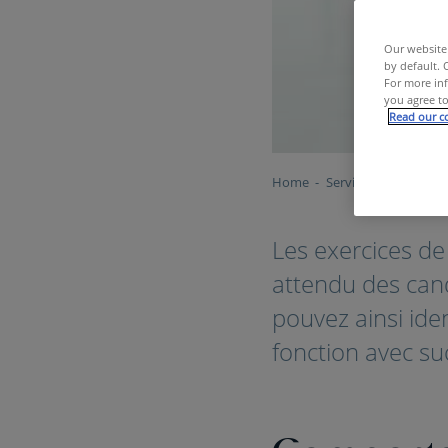
Our website 
by default. 
For more inf
you agree to
Read our co
Home
Services & Outils
O
Les exercices d
attendu des cand
pouvez ainsi iden
fonction avec su