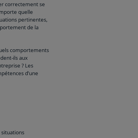
rer correctement se
’importe quelle
tuations pertinentes,
mportement de la
t quels comportements
dent-ils aux
ntreprise ? Les
ompétences d’une
 situations