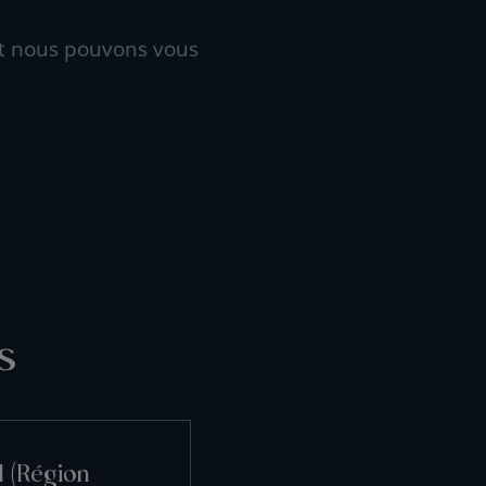
t nous pouvons vous
s
l (Région