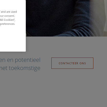
f and are used
our consent.
All Cookies”,
 preferences.
en en potentieel
CONTACTEER ONS
met toekomstige