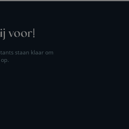
j voor!
tants staan klaar om
 op.