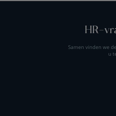
HR-vra
Samen vinden we de 
u t