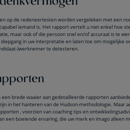
aten op de redeneertesten worden vergeleken met een n
apabel iemand is. Het rapport vertelt u niet enkel hoe ste
ie, maar ook of die persoon snel en/of accuraat is te we
diepgang in uw interpretatie en laten toe om mogelijke o
andidaat-)werknemer te detecteren.
apporten
 een brede waaier aan gedetailleerde rapporten aanbie
 zijn in het hanteren van de Hudson-methodologie. Maar 
porten , voorzien van coaching tips en ontwikkelingsadvi
n een boeiende ervaring, die uw merk en imago alleen ma