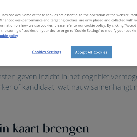
uses cookies. Some of these cookies are essential to the operation of the website itsel
Other cookies (performance and targeting cookies) are only placed and collected with y
ormation on how we use cookies, please refer to our cookie policy. By clicking “Accept 
 the storing of cookies on your device or go to ‘Cookie Settings’ to modify your cookie
okie policy
Cookies Settings
Accept All Cookies
HR Tools
Assessment Tools
Redeneervermogen
ten geven inzicht in het cognitief vermog
ker of kandidaat, wat nauw samenhangt 
 in kaart brengen