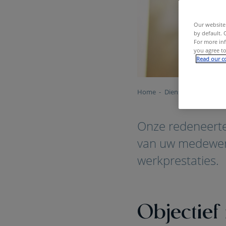
Our website 
by default. 
For more inf
you agree to
Read our co
Home
Diensten & Tools
Onze redeneertes
van uw medewer
werkprestaties.
Objectief