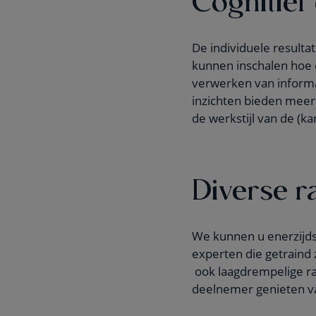
De individuele result
kunnen inschalen hoe c
verwerken van informat
inzichten bieden meer 
de werkstijl van de (k
Diverse r
We kunnen u enerzijds
experten die getraind
ook laagdrempelige rap
deelnemer genieten va